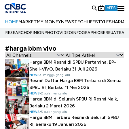
APPS
HOME
MARKET
MY MONEY
NEWS
TECH
LIFESTYLE
SHARIA
E
RESEARCH
OPINION
PHOTO
VIDEO
INFOGRAPHIC
BERBUATBAIK.
#harga bbm vivo
Harga BBM Resmi di SPBU Pertamina, BP-
Shell-VIVO, Berlaku 31 Juli 2026
NEWS
1 minggu yang lalu
Resmi! Daftar Harga BBM Terbaru di Semua
SPBU RI, Berlaku 11 Mei 2026
NEWS
2 bulan yang lalu
Harga BBM di Seluruh SPBU RI Resmi Naik,
Berlaku 2 Maret 2026
NEWS
5 bulan yang lalu
Harga BBM Terbaru Resmi di Seluruh SPBU
RI, Berlaku 19 Januari 2026