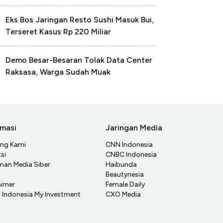
Eks Bos Jaringan Resto Sushi Masuk Bui,
Terseret Kasus Rp 220 Miliar
Demo Besar-Besaran Tolak Data Center
Raksasa, Warga Sudah Muak
rmasi
Jaringan Media
ang Kami
CNN Indonesia
si
CNBC Indonesia
an Media Siber
Haibunda
Beautynesia
aimer
Female Daily
Indonesia My Investment
CXO Media