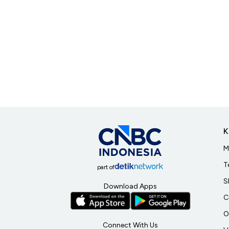
K
M
T
part of
S
Download Apps
C
O
Connect With Us