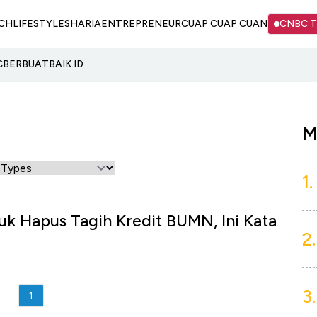
CH
LIFESTYLE
SHARIA
ENTREPRENEUR
CUAP CUAP CUAN
CNBC 
C
BERBUATBAIK.ID
M
1.
k Hapus Tagih Kredit BUMN, Ini Kata
2.
3.
1