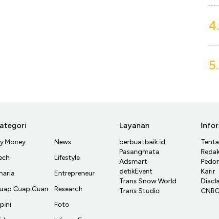
4.
5.
ategori
Layanan
Info
y Money
News
berbuatbaik.id
Tent
Pasangmata
Redak
ech
Lifestyle
Adsmart
Pedom
detikEvent
Karir
haria
Entrepreneur
Trans Snow World
Discl
uap Cuap Cuan
Research
Trans Studio
CNBC 
pini
Foto