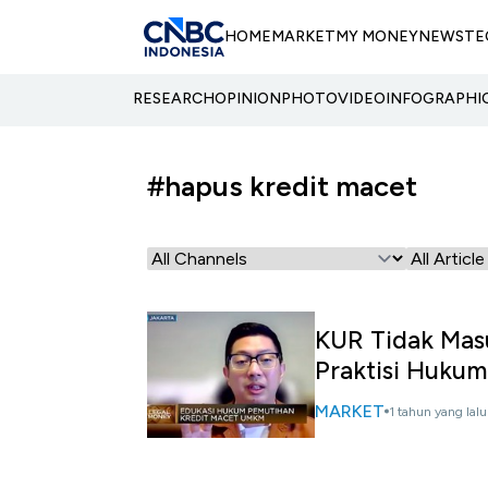
HOME
MARKET
MY MONEY
NEWS
TE
RESEARCH
OPINION
PHOTO
VIDEO
INFOGRAPHI
#hapus kredit macet
KUR Tidak Masu
Praktisi Hukum
MARKET
1 tahun yang lalu