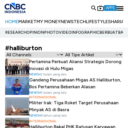
APPS
HOME
MARKET
MY MONEY
NEWS
TECH
LIFESTYLE
SHARIA
E
RESEARCH
OPINION
PHOTO
VIDEO
INFOGRAPHIC
BERBUATBAIK.
#halliburton
Pertamina Perkuat Aliansi Strategis Dorong
Inovasi di Hulu Migas
NEWS
2 bulan yang lalu
Gandeng Perusahaan Migas AS Halliburton,
Bos Pertamina Beberkan Alasan
NEWS
5 bulan yang lalu
INTERNASIONAL
Militer Irak: Tiga Roket Target Perusahaan
Minyak AS di Basra
NEWS
6 tahun yang lalu
INTERNASIONAL
Halliburton Bakal PHK Ratusan Karyawan