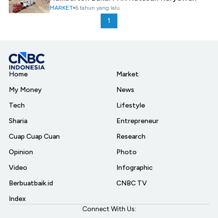
MARKET
6 tahun yang lalu
1
Home
Market
My Money
News
Tech
Lifestyle
Sharia
Entrepreneur
Cuap Cuap Cuan
Research
Opinion
Photo
Video
Infographic
Berbuatbaik.id
CNBC TV
Index
Connect With Us: