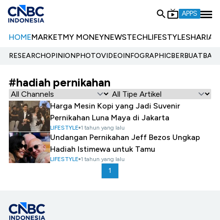
APPS
HOME
MARKET
MY MONEY
NEWS
TECH
LIFESTYLE
SHARIA
E
RESEARCH
OPINION
PHOTO
VIDEO
INFOGRAPHIC
BERBUATBAIK.
#hadiah pernikahan
Harga Mesin Kopi yang Jadi Suvenir
Pernikahan Luna Maya di Jakarta
LIFESTYLE
1 tahun yang lalu
Undangan Pernikahan Jeff Bezos Ungkap
Hadiah Istimewa untuk Tamu
LIFESTYLE
1 tahun yang lalu
1