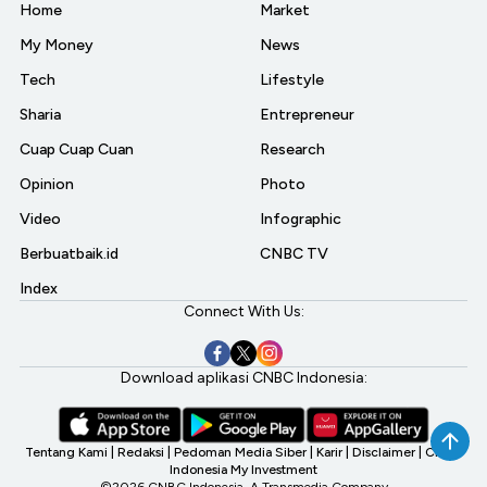
Home
Market
My Money
News
Tech
Lifestyle
Sharia
Entrepreneur
Cuap Cuap Cuan
Research
Opinion
Photo
Video
Infographic
Berbuatbaik.id
CNBC TV
Index
Connect With Us:
Download aplikasi CNBC Indonesia:
Tentang Kami
|
Redaksi
|
Pedoman Media Siber
|
Karir
|
Disclaimer
|
CNBC
Indonesia My Investment