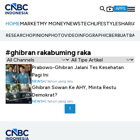
APPS
HOME
MARKET
MY MONEY
NEWS
TECH
LIFESTYLE
SHARIA
E
RESEARCH
OPINION
PHOTO
VIDEO
INFOGRAPHIC
BERBUATBAIK.
#ghibran rakabuming raka
Prabowo-Ghibran Jalani Tes Kesehatan
Pagi Ini
NEWS
2 tahun yang lalu
Ghibran Sowan Ke AHY, Minta Restu
Demokrat?
NEWS
2 tahun yang lalu
1