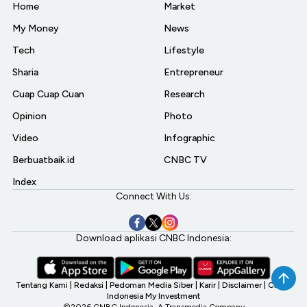
Home
Market
My Money
News
Tech
Lifestyle
Sharia
Entrepreneur
Cuap Cuap Cuan
Research
Opinion
Photo
Video
Infographic
Berbuatbaik.id
CNBC TV
Index
Connect With Us:
Download aplikasi CNBC Indonesia:
Tentang Kami
|
Redaksi
|
Pedoman Media Siber
|
Karir
|
Disclaimer
|
CNBC
Indonesia My Investment