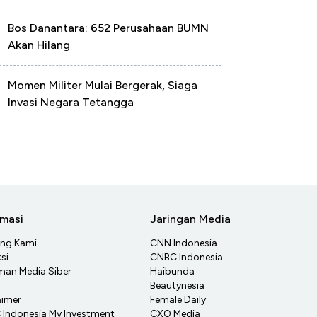
Bos Danantara: 652 Perusahaan BUMN
Akan Hilang
Momen Militer Mulai Bergerak, Siaga
Invasi Negara Tetangga
rmasi
Jaringan Media
ang Kami
CNN Indonesia
si
CNBC Indonesia
an Media Siber
Haibunda
Beautynesia
aimer
Female Daily
Indonesia My Investment
CXO Media