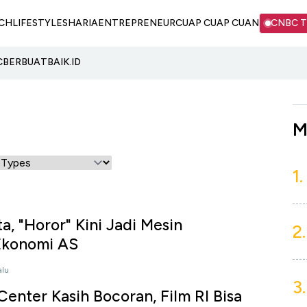
CH
LIFESTYLE
SHARIA
ENTREPRENEUR
CUAP CUAP CUAN
CNBC 
C
BERBUATBAIK.ID
M
1.
a, "Horor" Kini Jadi Mesin
2.
Ekonomi AS
alu
3.
enter Kasih Bocoran, Film RI Bisa