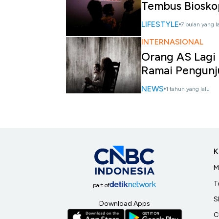
Tembus Biosko
LIFESTYLE
7 bulan yang l
INTERNASIONAL
Orang AS Lagi 
Ramai Pengun
NEWS
1 tahun yang lalu
K
M
T
part of
S
Download Apps
C