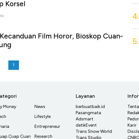
p Korsel
4.
alu
Kecanduan Film Horor, Bioskop Cuan-
5.
jung
1
ategori
Layanan
Info
y Money
News
berbuatbaik.id
Tent
Pasangmata
Redak
ech
Lifestyle
Adsmart
Pedom
detikEvent
Karir
haria
Entrepreneur
Trans Snow World
Discl
uap Cuap Cuan
Research
Trans Studio
CNBC 