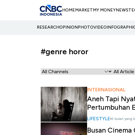
HOME
MARKET
MY MONEY
NEWS
TE
RESEARCH
OPINION
PHOTO
VIDEO
INFOGRAPHI
#genre horor
INTERNASIONAL
Aneh Tapi Nyat
Pertumbuhan 
LIFESTYLE
5 bulan yang l
Busan Cinema C