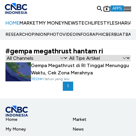
APPS
HOME
MARKET
MY MONEY
NEWS
TECH
LIFESTYLE
SHARIA
E
RESEARCH
OPINION
PHOTO
VIDEO
INFOGRAPHIC
BERBUATBAIK.
#gempa megathrust hantam ri
Gempa Megathrust di RI Tinggal Menunggu
Waktu, Cek Zona Merahnya
TECH
1 tahun yang lalu
1
Home
Market
My Money
News