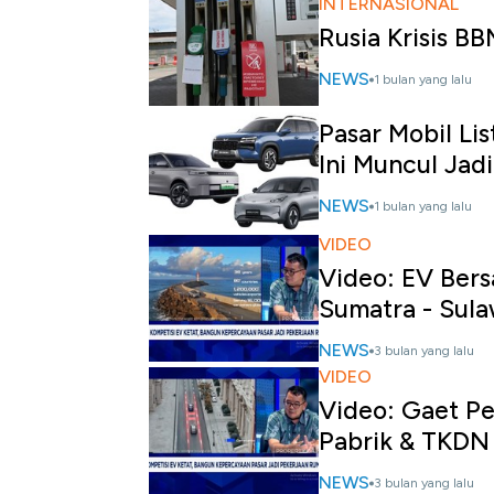
INTERNASIONAL
Rusia Krisis BB
NEWS
1 bulan yang lalu
Pasar Mobil Li
Ini Muncul Jadi
NEWS
1 bulan yang lalu
VIDEO
Video: EV Bers
Sumatra - Sula
NEWS
3 bulan yang lalu
VIDEO
Video: Gaet Pe
Pabrik & TKDN
NEWS
3 bulan yang lalu