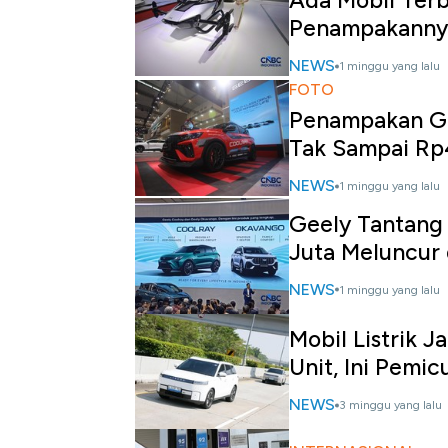
Ada Mobil Terb
Penampakanny
NEWS
1 minggu yang lalu
FOTO
Penampakan Ge
Tak Sampai Rp
NEWS
1 minggu yang lalu
Geely Tantang
Juta Meluncur 
NEWS
1 minggu yang lalu
Mobil Listrik J
Unit, Ini Pemic
NEWS
3 minggu yang lalu