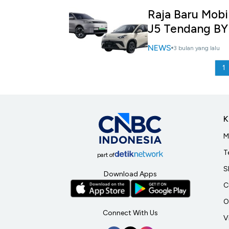
Raja Baru Mobil
J5 Tendang B
NEWS
3 bulan yang lalu
1
K
M
T
part of
S
Download Apps
C
O
Connect With Us
V