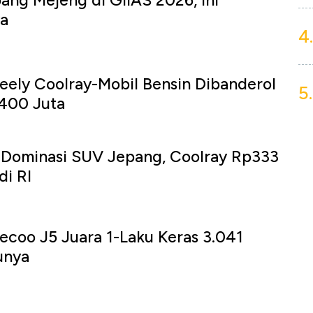
ang Mejeng di GIIAS 2026, Ini
a
4.
ely Coolray-Mobil Bensin Dibanderol
5.
400 Juta
 Dominasi SUV Jepang, Coolray Rp333
di RI
aecoo J5 Juara 1-Laku Keras 3.041
unya