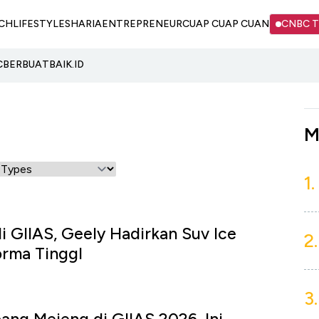
CH
LIFESTYLE
SHARIA
ENTREPRENEUR
CUAP CUAP CUAN
CNBC 
C
BERBUATBAIK.ID
M
1.
i GIIAS, Geely Hadirkan Suv Ice
2.
orma TinggI
3.