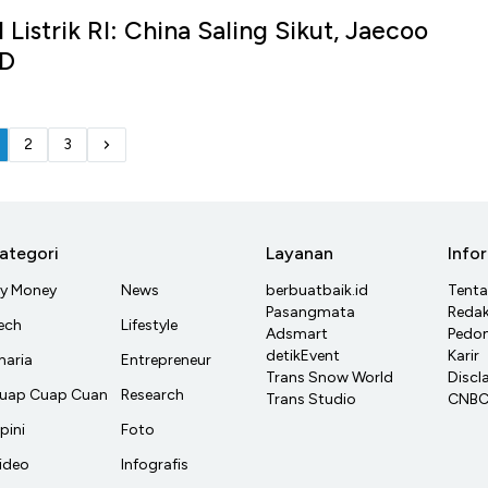
 Listrik RI: China Saling Sikut, Jaecoo
YD
2
3
ategori
Layanan
Info
y Money
News
berbuatbaik.id
Tent
Pasangmata
Redak
ech
Lifestyle
Adsmart
Pedom
detikEvent
Karir
haria
Entrepreneur
Trans Snow World
Discl
uap Cuap Cuan
Research
Trans Studio
CNBC 
pini
Foto
ideo
Infografis