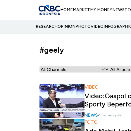
HOME
MARKET
MY MONEY
NEWS
TE
RESEARCH
OPINION
PHOTO
VIDEO
INFOGRAPHI
#geely
VIDEO
Video:Gaspol d
Sporty Beperf
NEWS
1 hari yang lalu
FOTO