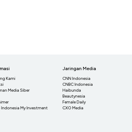
rmasi
Jaringan Media
ang Kami
CNN Indonesia
si
CNBC Indonesia
an Media Siber
Haibunda
Beautynesia
aimer
Female Daily
Indonesia My Investment
CXO Media