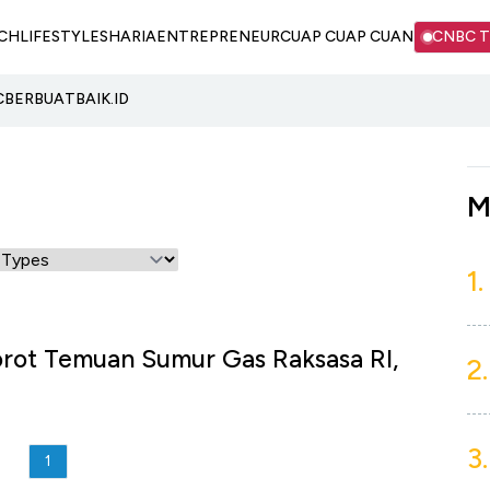
CH
LIFESTYLE
SHARIA
ENTREPRENEUR
CUAP CUAP CUAN
CNBC 
C
BERBUATBAIK.ID
M
1.
orot Temuan Sumur Gas Raksasa RI,
2.
3.
1