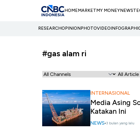
HOME
MARKET
MY MONEY
NEWS
TE
RESEARCH
OPINION
PHOTO
VIDEO
INFOGRAPHI
#gas alam ri
INTERNASIONAL
Media Asing S
Katakan Ini
NEWS
3 bulan yang lalu