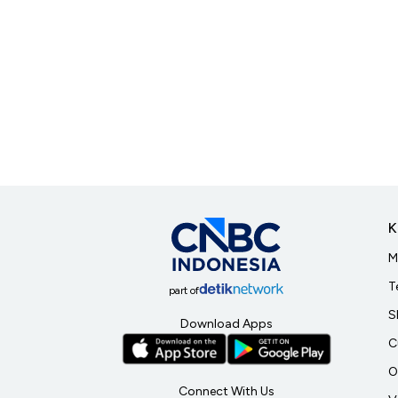
K
M
T
part of
S
Download Apps
C
O
Connect With Us