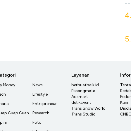
4.
5.
ategori
Layanan
Info
y Money
News
berbuatbaik.id
Tent
Pasangmata
Redak
ech
Lifestyle
Adsmart
Pedom
detikEvent
Karir
haria
Entrepreneur
Trans Snow World
Discl
uap Cuap Cuan
Research
Trans Studio
CNBC 
pini
Foto