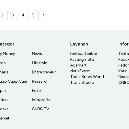
2
3
4
5
ategori
Layanan
Info
y Money
News
berbuatbaik.id
Tent
Pasangmata
Redak
ech
Lifestyle
Adsmart
Pedom
detikEvent
Karir
haria
Entrepreneur
Trans Snow World
Discl
uap Cuap Cuan
Research
Trans Studio
CNBC 
pini
Foto
ideo
Infografis
ndeks
CNBC TV
arket