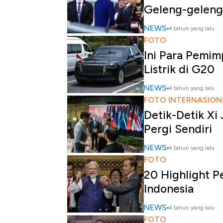
Geleng-geleng
NEWS
4 tahun yang lalu
FOTO
Ini Para Pemim
Listrik di G20
NEWS
4 tahun yang lalu
FOTO INTERNASION
Detik-Detik Xi
Pergi Sendiri
NEWS
4 tahun yang lalu
FOTO
20 Highlight P
Indonesia
NEWS
4 tahun yang lalu
FOTO