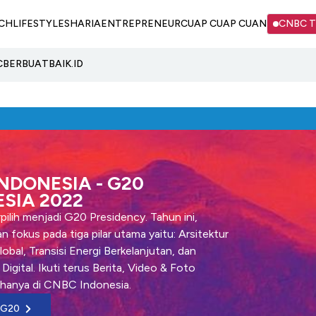
CH
LIFESTYLE
SHARIA
ENTREPRENEUR
CUAP CUAP CUAN
CNBC 
C
BERBUATBAIK.ID
NDONESIA - G20
SIA 2022
pilih menjadi G20 Presidency. Tahun ini,
n fokus pada tiga pilar utama yaitu: Arsitektur
bal, Transisi Energi Berkelanjutan, dan
Digital. Ikuti terus Berita, Video & Foto
hanya di CNBC Indonesia.
 G20