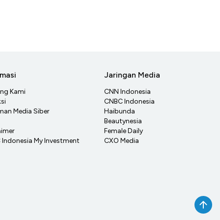
rmasi
Jaringan Media
ang Kami
CNN Indonesia
si
CNBC Indonesia
an Media Siber
Haibunda
Beautynesia
aimer
Female Daily
Indonesia My Investment
CXO Media