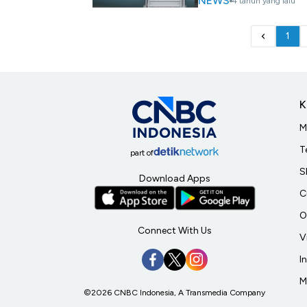
NEWS
4 tahun yang lalu
1
K
M
T
part of
S
Download Apps
C
O
Connect With Us
V
I
M
©2026 CNBC Indonesia, A Transmedia Company