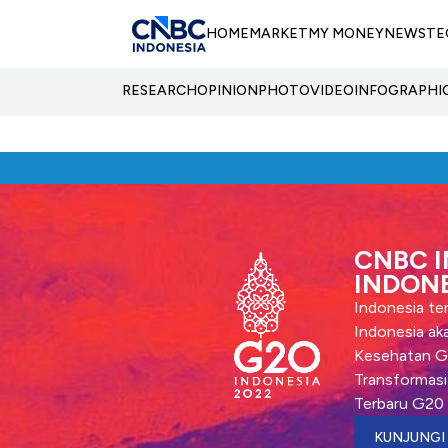
HOME
MARKET
MY MONEY
NEWS
TE
RESEARCH
OPINION
PHOTO
VIDEO
INFOGRAPHI
CNBC I
INDONE
Indonesia ter
Indonesia aka
Kesehatan Glo
Transformasi 
Terbaru G20 
KUNJUNGI