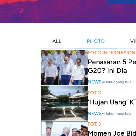
ALL
PHOTO
V
FOTO INTERNASION
Penasaran 5 P
G20? Ini Dia
NEWS
4 tahun yang lalu
FOTO
'Hujan Uang' K
NEWS
4 tahun yang lalu
FOTO
Momen Joe Bide