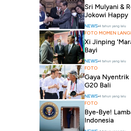
Sri Mulyani & R
Jokowi Happy
NEWS
4 tahun yang lalu
FOTO MOMEN LANGK
Xi Jinping 'Ma
Bayi
NEWS
4 tahun yang lalu
FOTO
Gaya Nyentrik 
G20 Bali
NEWS
4 tahun yang lalu
FOTO
Bye-Bye! Lamb
Indonesia