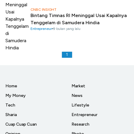
CNBC INSIGHT
Bintang Timnas RI Meninggal Usai Kapalnya
Tenggelam di Samudera Hindia
Entrepreneur
9 bulan yang lalu
1
Home
Market
My Money
News
Tech
Lifestyle
Sharia
Entrepreneur
Cuap Cuap Cuan
Research
Opinion
Photo