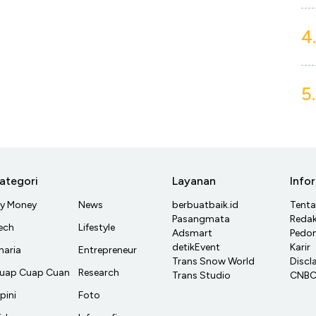
4.
5.
ategori
Layanan
Info
y Money
News
berbuatbaik.id
Tent
Pasangmata
Redak
ech
Lifestyle
Adsmart
Pedom
detikEvent
Karir
haria
Entrepreneur
Trans Snow World
Discl
uap Cuap Cuan
Research
Trans Studio
CNBC 
pini
Foto