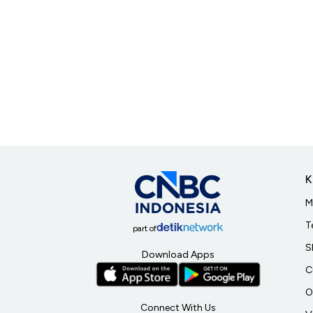
K
M
T
part of
S
Download Apps
C
O
Connect With Us