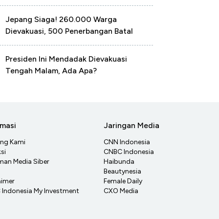
Jepang Siaga! 260.000 Warga
Dievakuasi, 500 Penerbangan Batal
Presiden Ini Mendadak Dievakuasi
Tengah Malam, Ada Apa?
rmasi
Jaringan Media
ang Kami
CNN Indonesia
si
CNBC Indonesia
an Media Siber
Haibunda
Beautynesia
aimer
Female Daily
Indonesia My Investment
CXO Media