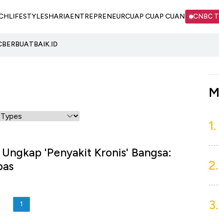
CH
LIFESTYLE
SHARIA
ENTREPRENEUR
CUAP CUAP CUAN
CNBC 
C
BERBUATBAIK.ID
M
1.
 Ungkap 'Penyakit Kronis' Bangsa:
2.
bas
3.
1