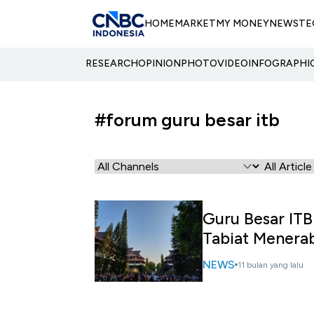
HOME
MARKET
MY MONEY
NEWS
TE
RESEARCH
OPINION
PHOTO
VIDEO
INFOGRAPHI
#forum guru besar itb
Guru Besar ITB
Tabiat Menera
NEWS
11 bulan yang lalu