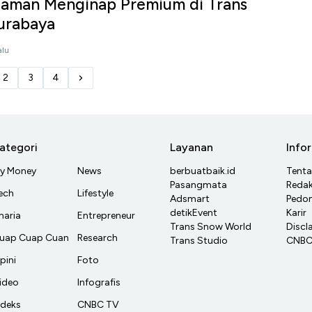
laman Menginap Premium di Trans
urabaya
alu
2
3
4
ategori
Layanan
Info
y Money
News
berbuatbaik.id
Tent
Pasangmata
Redak
ech
Lifestyle
Adsmart
Pedom
detikEvent
Karir
haria
Entrepreneur
Trans Snow World
Discl
uap Cuap Cuan
Research
Trans Studio
CNBC 
pini
Foto
ideo
Infografis
ndeks
CNBC TV