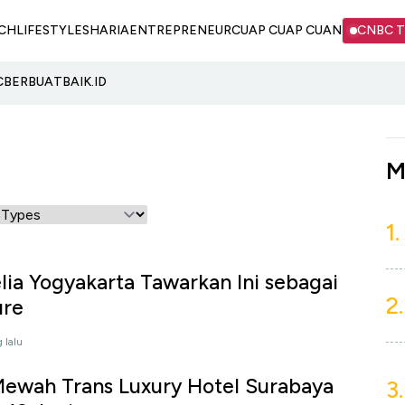
CH
LIFESTYLE
SHARIA
ENTREPRENEUR
CUAP CUAP CUAN
CNBC 
C
BERBUATBAIK.ID
M
1.
ia Yogyakarta Tawarkan Ini sebagai
2.
ure
 lalu
ewah Trans Luxury Hotel Surabaya
3.