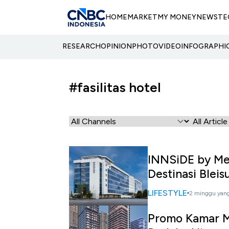
HOME
MARKET
MY MONEY
NEWS
TE
RESEARCH
OPINION
PHOTO
VIDEO
INFOGRAPHI
#fasilitas hotel
INNSiDE by Mel
Destinasi Bleis
LIFESTYLE
2 minggu yang
Promo Kamar M