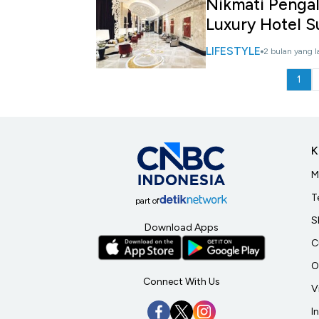
Nikmati Penga
Luxury Hotel S
LIFESTYLE
2 bulan yang l
1
K
M
T
part of
S
Download Apps
C
O
Connect With Us
V
I