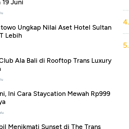
 19 Juni
alu
4.
towo Ungkap Nilai Aset Hotel Sultan
T Lebih
5.
Club Ala Bali di Rooftop Trans Luxury
a
alu
i, Ini Cara Staycation Mewah Rp999
ya
alu
l Menikmati Sunset di The Trans