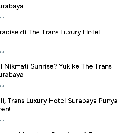
urabaya
alu
adise di The Trans Luxury Hotel
alu
 Nikmati Sunrise? Yuk ke The Trans
urabaya
alu
ali, Trans Luxury Hotel Surabaya Punya
ren!
alu