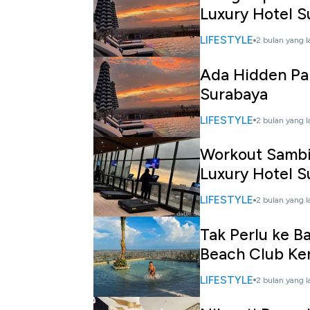
Luxury Hotel S
LIFESTYLE
2 bulan yang l
Ada Hidden Par
Surabaya
LIFESTYLE
2 bulan yang l
Workout Sambil
Luxury Hotel S
LIFESTYLE
2 bulan yang l
Tak Perlu ke B
Beach Club Ke
LIFESTYLE
2 bulan yang l