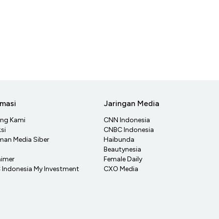
rmasi
Jaringan Media
ang Kami
CNN Indonesia
si
CNBC Indonesia
an Media Siber
Haibunda
Beautynesia
aimer
Female Daily
Indonesia My Investment
CXO Media