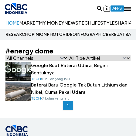
APPS
HOME
MARKET
MY MONEY
NEWS
TECH
LIFESTYLE
SHARIA
E
RESEARCH
OPINION
PHOTO
VIDEO
INFOGRAPHIC
BERBUATBAIK.
#energy dome
Google Buat Baterai Udara, Begini
Bentuknya
TECH
6 bulan yang lalu
Baterai Baru Google Tak Butuh Lithium dan
Nikel, Cuma Pakai Udara
TECH
7 bulan yang lalu
1