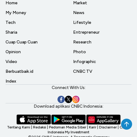
Home
Market
My Money
News
Tech
Lifestyle
Sharia
Entrepreneur
Cuap Cuap Cuan
Research
Opinion
Photo
Video
Infographic
Berbuatbaik.id
CNBC TV
Index
Connect With Us:
Download aplikasi CNBC Indonesia:
Tentang Kami
|
Redaksi
|
Pedoman Media Siber
|
Karir
|
Disclaimer
|
CNBC
Indonesia My Investment