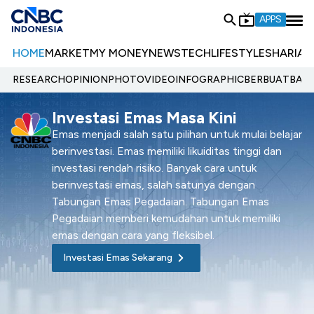
APPS
HOME
MARKET
MY MONEY
NEWS
TECH
LIFESTYLE
SHARIA
E
RESEARCH
OPINION
PHOTO
VIDEO
INFOGRAPHIC
BERBUATBAIK.
Investasi Emas Masa Kini
Emas menjadi salah satu pilihan untuk mulai belajar
berinvestasi. Emas memiliki likuiditas tinggi dan
investasi rendah risiko. Banyak cara untuk
berinvestasi emas, salah satunya dengan
Tabungan Emas Pegadaian. Tabungan Emas
Pegadaian memberi kemudahan untuk memiliki
emas dengan cara yang fleksibel.
Investasi Emas Sekarang