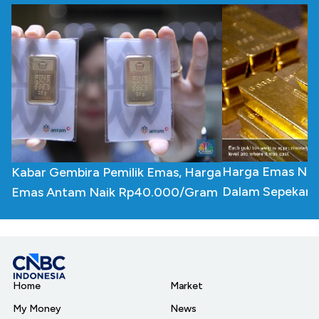
Harga Emas Nga
Kabar Gembira Pemilik Emas, Harga
Dalam Sepekan
Emas Antam Naik Rp40.000/Gram
Home
Market
My Money
News