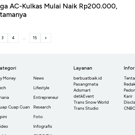
ga AC-Kulkas Mulai Naik Rp200.000,
Utamanya
3
4
...
15
ategori
Layanan
Info
y Money
News
berbuatbaik.id
Tent
Pasangmata
Redak
ech
Lifestyle
Adsmart
Pedom
detikEvent
Karir
haria
Entrepreneur
Trans Snow World
Discl
uap Cuap Cuan
Research
Trans Studio
CNBC 
pini
Foto
ideo
Infografis