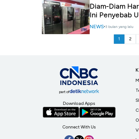
Diam-Diam Har
Ini Penyebab 
NEWS
3 bulan yang lalu
1
2
K
M
T
part of
S
Download Apps
C
O
Connect With Us
V