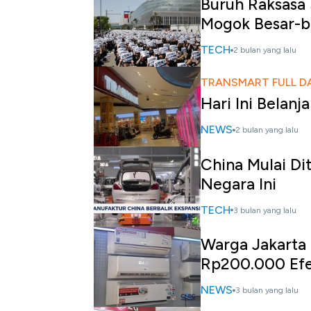
Buruh Raksasa 
Mogok Besar-b
TECH
2 bulan yang lalu
TRANSMART FULL D
Hari Ini Belanj
NEWS
2 bulan yang lalu
China Mulai Di
Negara Ini
TECH
3 bulan yang lalu
Warga Jakarta 
Rp200.000 Efe
NEWS
3 bulan yang lalu