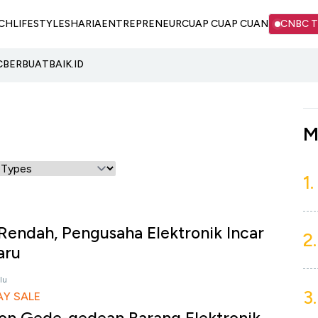
CH
LIFESTYLE
SHARIA
ENTREPRENEUR
CUAP CUAP CUAN
CNBC 
C
BERBUATBAIK.ID
M
1.
s Rendah, Pengusaha Elektronik Incar
2.
aru
lu
3.
AY SALE