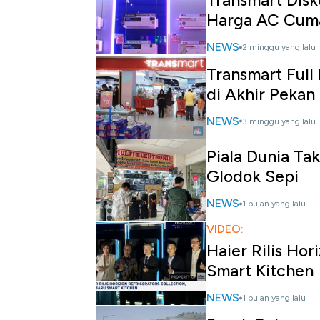
Transmart Disk
Harga AC Cuma
NEWS
2 minggu yang lalu
Transmart Full 
di Akhir Pekan
NEWS
3 minggu yang lalu
Piala Dunia Ta
Glodok Sepi
NEWS
1 bulan yang lalu
VIDEO:
Haier Rilis Hor
Smart Kitchen
NEWS
1 bulan yang lalu