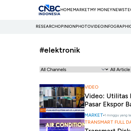
HOME
MARKET
MY MONEY
NEWS
TE
RESEARCH
OPINION
PHOTO
VIDEO
INFOGRAPHI
#elektronik
VIDEO
Video: Utilita
Pasar Ekspor B
MARKET
1 minggu yang la
TRANSMART FULL D