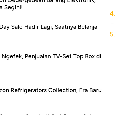
on Gede-gedean Barang Elektronik,
 Segini!
4.
Day Sale Hadir Lagi, Saatnya Belanja
5.
k Ngefek, Penjualan TV-Set Top Box di
izon Refrigerators Collection, Era Baru