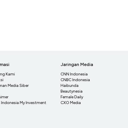
rmasi
Jaringan Media
ang Kami
CNN Indonesia
si
CNBC Indonesia
an Media Siber
Haibunda
Beautynesia
aimer
Female Daily
Indonesia My Investment
CXO Media