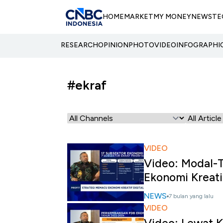
HOME
MARKET
MY MONEY
NEWS
TE
RESEARCH
OPINION
PHOTO
VIDEO
INFOGRAPHI
#ekraf
VIDEO
Video: Modal-
Ekonomi Kreati
NEWS
7 bulan yang lalu
VIDEO