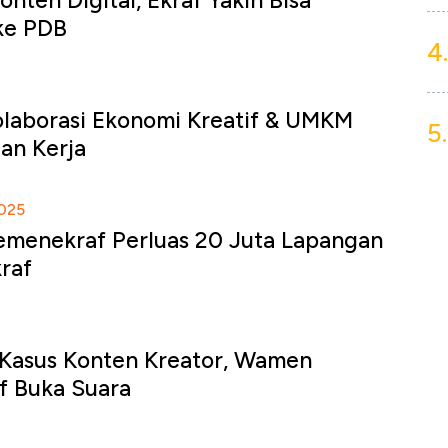
nten Digital, Ekraf Yakin Bisa
ke PDB
4.
Kolaborasi Ekonomi Kreatif & UMKM
5.
an Kerja
025
emenekraf Perluas 20 Juta Lapangan
kraf
 Kasus Konten Kreator, Wamen
f Buka Suara