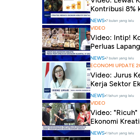
Video: Lewat Ko
Kontribusi 8% 
NEWS
7 bulan yang lalu
VIDEO
Video: Intip! 
Perluas Lapang
NEWS
7 bulan yang lalu
ECONOMI UPDATE 2
Video: Jurus K
Kerja Sektor E
NEWS
1 tahun yang lalu
VIDEO
Video: "Ricuh"
Ekonomi Kreati
NEWS
1 tahun yang lalu