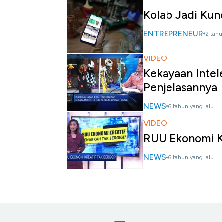
Kolab Jadi Kunc
ENTREPRENEUR
2 tahu
VIDEO
Kekayaan Intel
Penjelasannya
NEWS
6 tahun yang lalu
VIDEO
RUU Ekonomi Kr
NEWS
6 tahun yang lalu