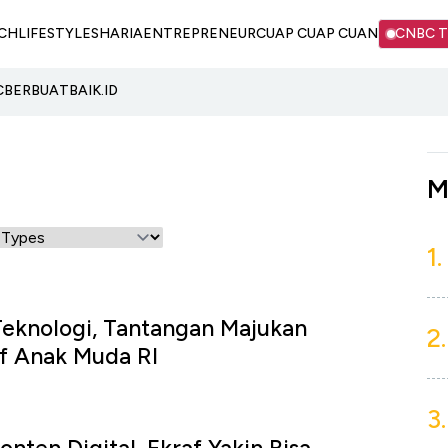
CH
LIFESTYLE
SHARIA
ENTREPRENEUR
CUAP CUAP CUAN
CNBC 
C
BERBUATBAIK.ID
M
1.
Teknologi, Tantangan Majukan
2.
f Anak Muda RI
3.