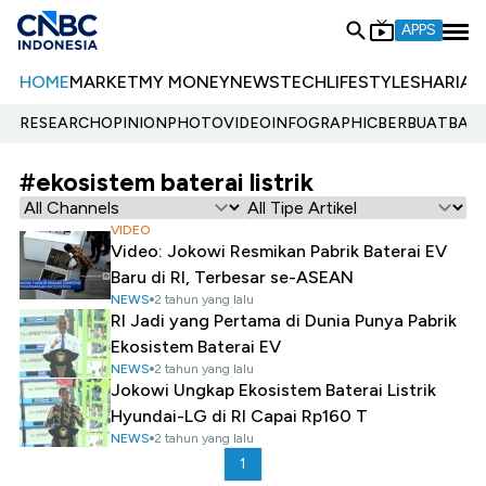
APPS
HOME
MARKET
MY MONEY
NEWS
TECH
LIFESTYLE
SHARIA
E
RESEARCH
OPINION
PHOTO
VIDEO
INFOGRAPHIC
BERBUATBAIK.
#ekosistem baterai listrik
VIDEO
Video: Jokowi Resmikan Pabrik Baterai EV
Baru di RI, Terbesar se-ASEAN
NEWS
2 tahun yang lalu
RI Jadi yang Pertama di Dunia Punya Pabrik
Ekosistem Baterai EV
NEWS
2 tahun yang lalu
Jokowi Ungkap Ekosistem Baterai Listrik
Hyundai-LG di RI Capai Rp160 T
NEWS
2 tahun yang lalu
1