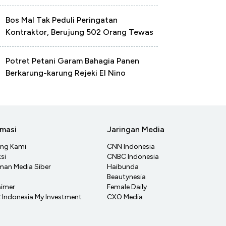
Bos Mal Tak Peduli Peringatan
Kontraktor, Berujung 502 Orang Tewas
Potret Petani Garam Bahagia Panen
Berkarung-karung Rejeki El Nino
rmasi
Jaringan Media
ang Kami
CNN Indonesia
si
CNBC Indonesia
an Media Siber
Haibunda
Beautynesia
aimer
Female Daily
Indonesia My Investment
CXO Media