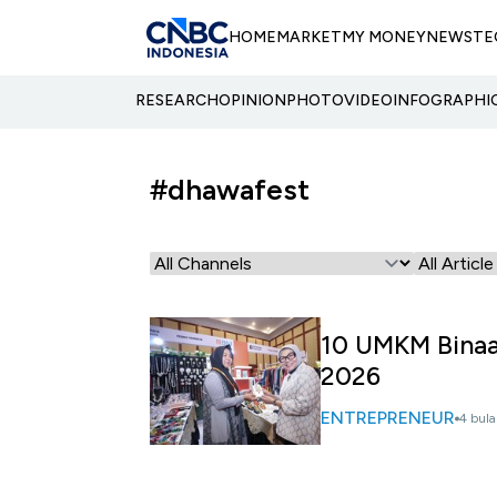
HOME
MARKET
MY MONEY
NEWS
TE
RESEARCH
OPINION
PHOTO
VIDEO
INFOGRAPHI
#dhawafest
10 UMKM Binaa
2026
ENTREPRENEUR
4 bula