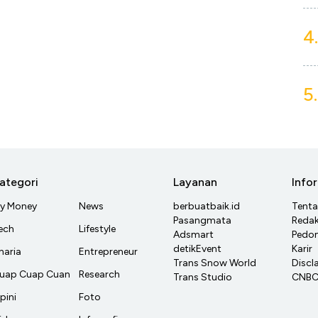
4.
5.
ategori
Layanan
Info
y Money
News
berbuatbaik.id
Tent
Pasangmata
Redak
ech
Lifestyle
Adsmart
Pedom
detikEvent
Karir
haria
Entrepreneur
Trans Snow World
Discl
uap Cuap Cuan
Research
Trans Studio
CNBC 
pini
Foto