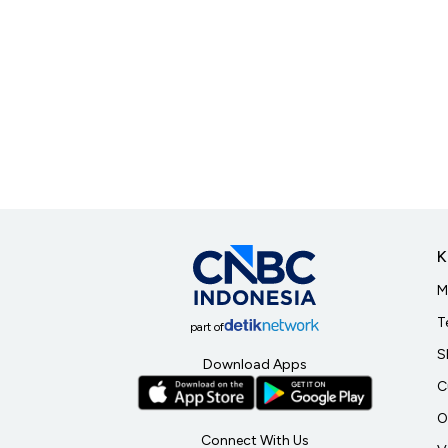
K
M
T
part of
S
Download Apps
C
O
Connect With Us