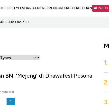
CH
LIFESTYLE
SHARIA
ENTREPRENEUR
CUAP CUAP CUAN
CNBC 
C
BERBUATBAIK.ID
M
1.
n BNI 'Mejeng' di Dhawafest Pesona
2.
n yang lalu
3.
1