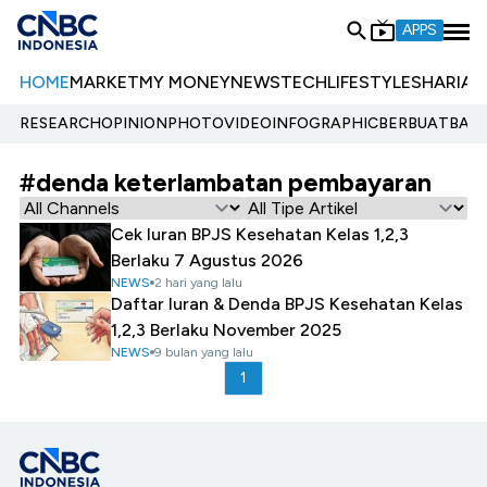
APPS
HOME
MARKET
MY MONEY
NEWS
TECH
LIFESTYLE
SHARIA
E
RESEARCH
OPINION
PHOTO
VIDEO
INFOGRAPHIC
BERBUATBAIK.
#denda keterlambatan pembayaran
Cek Iuran BPJS Kesehatan Kelas 1,2,3
Berlaku 7 Agustus 2026
NEWS
2 hari yang lalu
Daftar Iuran & Denda BPJS Kesehatan Kelas
1,2,3 Berlaku November 2025
NEWS
9 bulan yang lalu
1