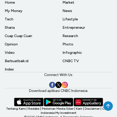
Home
Market
My Money
News
Tech
Lifestyle
Sharia
Entrepreneur
Cuap Cuap Cuan
Research
Opinion
Photo
Video
Infographic
Berbuatbaik.id
CNBC TV
Index
Connect With Us:
Download aplikasi CNBC Indonesia:
Tentang Kami
|
Redaksi
|
Pedoman Media Siber
|
Karir
|
Disclaimer
|
CNBC
Indonesia My Investment