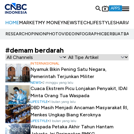
APPS
HOME
MARKET
MY MONEY
NEWS
TECH
LIFESTYLE
SHARIA
E
RESEARCH
OPINION
PHOTO
VIDEO
INFOGRAPHIC
BERBUATBAIK.
#demam berdarah
INTERNASIONAL
Nyamuk Bikin Pening Satu Negara,
Pemerintah Terjunkan Militer
NEWS
2 minggu yang lalu
Cuaca Ekstrem Picu Lonjakan Penyakit, IDAI
Minta Orang Tua Waspada
LIFESTYLE
1 bulan yang lalu
DBD Masih Menjadi Ancaman Masyarakat RI,
Menkes Ungkap Biang Keroknya
LIFESTYLE
3 bulan yang lalu
Waspada Petaka Akhir Tahun Hantam
Jakarta, Ini Peringatan BMKG