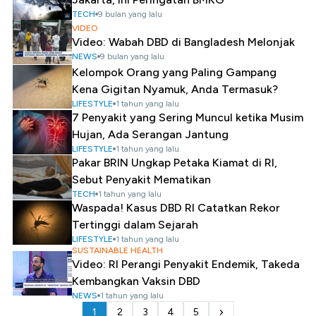
TECH
9 bulan yang lalu
VIDEO
Video: Wabah DBD di Bangladesh Melonjak
NEWS
9 bulan yang lalu
Kelompok Orang yang Paling Gampang
Kena Gigitan Nyamuk, Anda Termasuk?
LIFESTYLE
1 tahun yang lalu
7 Penyakit yang Sering Muncul ketika Musim
Hujan, Ada Serangan Jantung
LIFESTYLE
1 tahun yang lalu
Pakar BRIN Ungkap Petaka Kiamat di RI,
Sebut Penyakit Mematikan
TECH
1 tahun yang lalu
Waspada! Kasus DBD RI Catatkan Rekor
Tertinggi dalam Sejarah
LIFESTYLE
1 tahun yang lalu
SUSTAINABLE HEALTH
Video: RI Perangi Penyakit Endemik, Takeda
Kembangkan Vaksin DBD
NEWS
1 tahun yang lalu
1
2
3
4
5