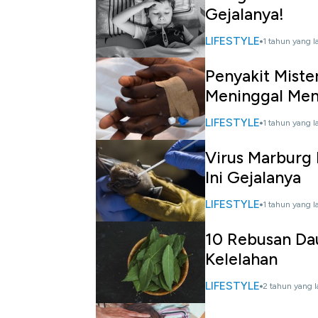
Gejalanya!
LIFESTYLE
1 tahun yang l
Penyakit Miste
Meninggal Me
LIFESTYLE
1 tahun yang l
Virus Marburg
Ini Gejalanya
LIFESTYLE
1 tahun yang l
10 Rebusan Da
Kelelahan
LIFESTYLE
2 tahun yang l