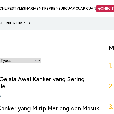
CH
LIFESTYLE
SHARIA
ENTREPRENEUR
CUAP CUAP CUAN
CNBC 
C
BERBUATBAIK.ID
M
1.
 Gejala Awal Kanker yang Sering
2.
le
alu
3.
Kanker yang Mirip Meriang dan Masuk