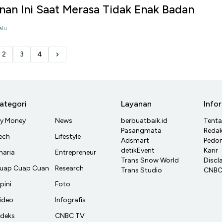
nan Ini Saat Merasa Tidak Enak Badan
alu
2
3
4
ategori
Layanan
Info
y Money
News
berbuatbaik.id
Tent
Pasangmata
Redak
ech
Lifestyle
Adsmart
Pedom
detikEvent
Karir
haria
Entrepreneur
Trans Snow World
Discl
uap Cuap Cuan
Research
Trans Studio
CNBC 
pini
Foto
ideo
Infografis
ndeks
CNBC TV