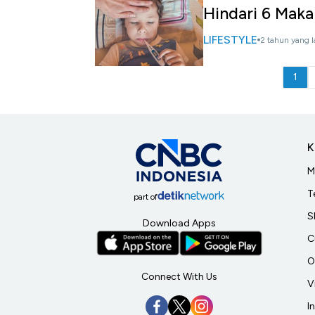
Hindari 6 Maka
LIFESTYLE
2 tahun yang l
1
K
M
T
part of
S
Download Apps
C
O
Connect With Us
V
I