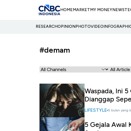
HOME
MARKET
MY MONEY
NEWS
TE
RESEARCH
OPINION
PHOTO
VIDEO
INFOGRAPHI
#demam
Waspada, Ini 5
Dianggap Sepe
LIFESTYLE
5 bulan yang l
5 Gejala Awal 