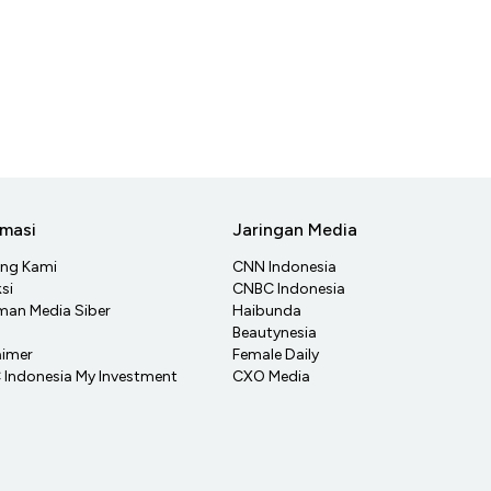
rmasi
Jaringan Media
ang Kami
CNN Indonesia
si
CNBC Indonesia
an Media Siber
Haibunda
Beautynesia
aimer
Female Daily
Indonesia My Investment
CXO Media