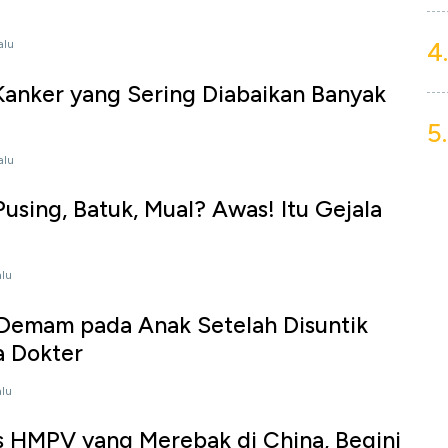
4.
alu
Kanker yang Sering Diabaikan Banyak
5.
alu
sing, Batuk, Mual? Awas! Itu Gejala
alu
Demam pada Anak Setelah Disuntik
a Dokter
alu
s HMPV yang Merebak di China, Begini