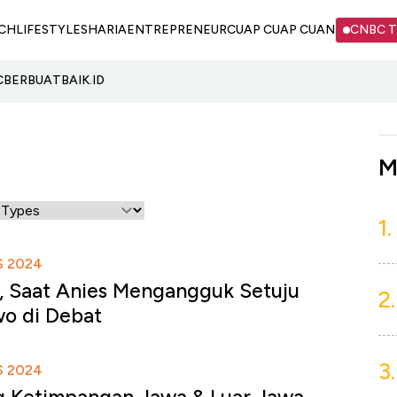
CH
LIFESTYLE
SHARIA
ENTREPRENEUR
CUAP CUAP CUAN
CNBC 
C
BERBUATBAIK.ID
M
1.
S 2024
 Saat Anies Mengangguk Setuju
2.
o di Debat
3.
S 2024