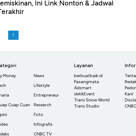
miskinan, Ini Link Nonton & Jadwal
erakhir
1
ategori
Layanan
Info
y Money
News
berbuatbaik.id
Tent
Pasangmata
Redak
ech
Lifestyle
Adsmart
Pedom
detikEvent
Karir
haria
Entrepreneur
Trans Snow World
Discl
uap Cuap Cuan
Research
Trans Studio
CNBC 
pini
Foto
ideo
Infografis
ndeks
CNBC TV