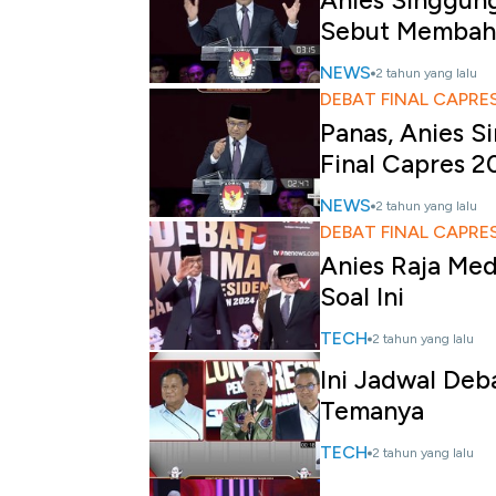
Anies Singgun
Sebut Membah
NEWS
2 tahun yang lalu
DEBAT FINAL CAPRE
Panas, Anies S
Final Capres 2
NEWS
2 tahun yang lalu
DEBAT FINAL CAPRE
Anies Raja Med
Soal Ini
TECH
2 tahun yang lalu
Ini Jadwal Deb
Temanya
TECH
2 tahun yang lalu