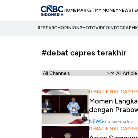
HOME
MARKET
MY MONEY
NEWS
TE
RESEARCH
OPINION
PHOTO
VIDEO
INFOGRAPHI
#debat capres terakhir
DEBAT FINAL CAPRE
Momen Langka,
dengan Prabow
NEWS
2 tahun yang lalu
DEBAT FINAL CAPRE