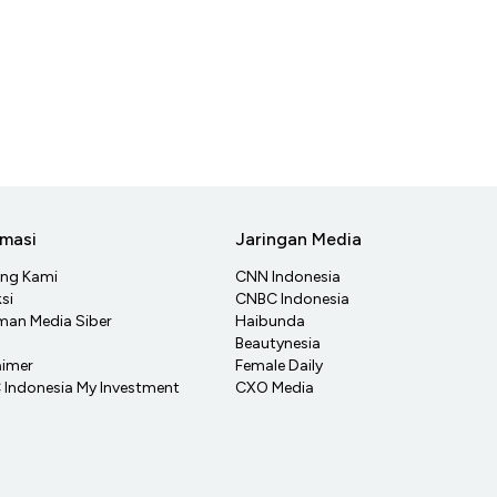
rmasi
Jaringan Media
ang Kami
CNN Indonesia
si
CNBC Indonesia
an Media Siber
Haibunda
Beautynesia
aimer
Female Daily
Indonesia My Investment
CXO Media