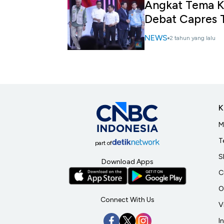
Angkat Tema Ke
Debat Capres T
NEWS
2 tahun yang lalu
K
M
T
part of
S
Download Apps
C
O
Connect With Us
V
I