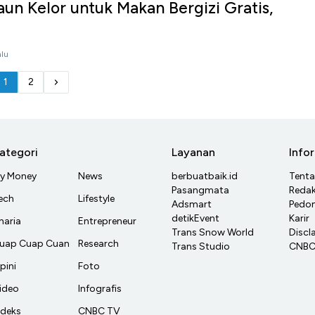
aun Kelor untuk Makan Bergizi Gratis,
alu
1
2
ategori
Layanan
Info
y Money
News
berbuatbaik.id
Tent
Pasangmata
Redak
ech
Lifestyle
Adsmart
Pedom
detikEvent
Karir
haria
Entrepreneur
Trans Snow World
Discl
uap Cuap Cuan
Research
Trans Studio
CNBC 
pini
Foto
ideo
Infografis
ndeks
CNBC TV