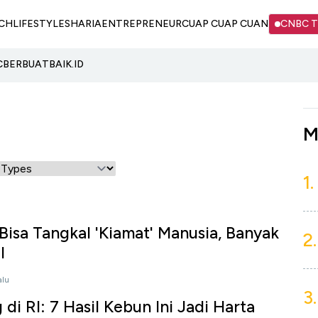
CH
LIFESTYLE
SHARIA
ENTREPRENEUR
CUAP CUAP CUAN
CNBC 
C
BERBUATBAIK.ID
M
1.
 Bisa Tangkal 'Kiamat' Manusia, Banyak
2.
I
alu
3.
i RI: 7 Hasil Kebun Ini Jadi Harta