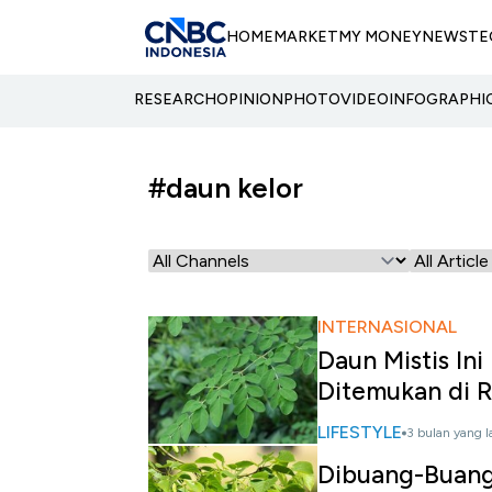
HOME
MARKET
MY MONEY
NEWS
TE
RESEARCH
OPINION
PHOTO
VIDEO
INFOGRAPHI
#daun kelor
INTERNASIONAL
Daun Mistis Ini
Ditemukan di R
LIFESTYLE
3 bulan yang l
Dibuang-Buang d