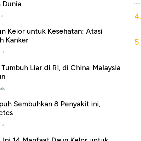
 Dunia
4.
 lalu
n Kelor untuk Kesehatan: Atasi
h Kanker
5.
alu
 Tumbuh Liar di RI, di China-Malaysia
un
lalu
puh Sembuhkan 8 Penyakit ini,
etes
alu
, Ini 14 Manfaat Daun Kelor untuk