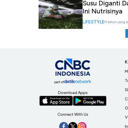
Susu Diganti D
Ini Nutrisinya
LIFESTYLE
1 tahun yang l
K
M
T
part of
S
Download Apps
C
O
Connect With Us
V
I