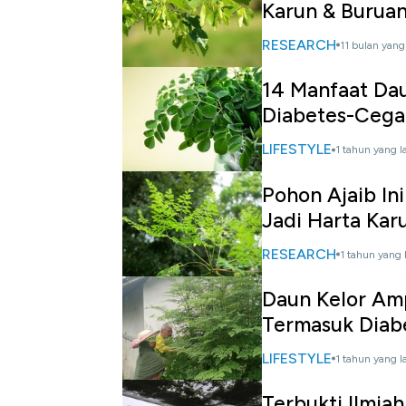
Karun & Buruan
RESEARCH
11 bulan yang
14 Manfaat Dau
Diabetes-Cega
LIFESTYLE
1 tahun yang l
Pohon Ajaib Ini
Jadi Harta Kar
RESEARCH
1 tahun yang 
Daun Kelor Am
Termasuk Diab
LIFESTYLE
1 tahun yang l
Terbukti Ilmiah