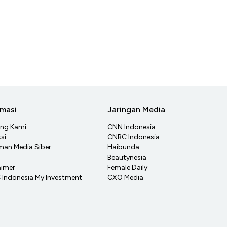
rmasi
Jaringan Media
ang Kami
CNN Indonesia
si
CNBC Indonesia
an Media Siber
Haibunda
Beautynesia
aimer
Female Daily
Indonesia My Investment
CXO Media