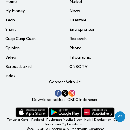
Home
Market
My Money
News
Tech
Lifestyle
Sharia
Entrepreneur
Cuap Cuap Cuan
Research
Opinion
Photo
Video
Infographic
Berbuatbaik.id
CNBC TV
Index
Connect With Us:
Download aplikasi CNBC Indonesia:
Tentang Kami
|
Redaksi
|
Pedoman Media Siber
|
Karir
|
Disclaimer
|
CNBC
Indonesia My Investment
©2026 CNBC Indonesia, A Transmedia Company