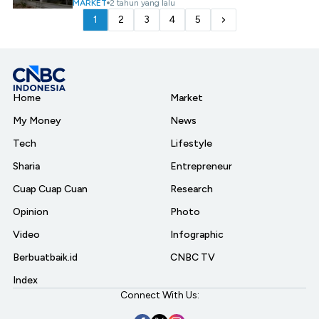
MARKET
2 tahun yang lalu
1
2
3
4
5
Home
Market
My Money
News
Tech
Lifestyle
Sharia
Entrepreneur
Cuap Cuap Cuan
Research
Opinion
Photo
Video
Infographic
Berbuatbaik.id
CNBC TV
Index
Connect With Us: