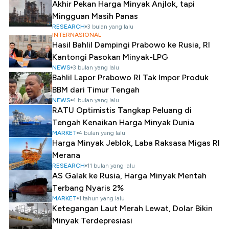
Akhir Pekan Harga Minyak Anjlok, tapi
Mingguan Masih Panas
RESEARCH
3 bulan yang lalu
INTERNASIONAL
Hasil Bahlil Dampingi Prabowo ke Rusia, RI
Kantongi Pasokan Minyak-LPG
NEWS
3 bulan yang lalu
Bahlil Lapor Prabowo RI Tak Impor Produk
BBM dari Timur Tengah
NEWS
4 bulan yang lalu
RATU Optimistis Tangkap Peluang di
Tengah Kenaikan Harga Minyak Dunia
MARKET
4 bulan yang lalu
Harga Minyak Jeblok, Laba Raksasa Migas RI
Merana
RESEARCH
11 bulan yang lalu
AS Galak ke Rusia, Harga Minyak Mentah
Terbang Nyaris 2%
MARKET
1 tahun yang lalu
Ketegangan Laut Merah Lewat, Dolar Bikin
Minyak Terdepresiasi