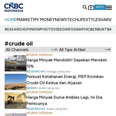
APPS
HOME
MARKET
MY MONEY
NEWS
TECH
LIFESTYLE
SHARIA
E
RESEARCH
OPINION
PHOTO
VIDEO
INFOGRAPHIC
BERBUATBAIK.
#crude oil
REVIEW SEPEKAN
Harga Minyak Mendidih! Sepekan Meroket
15%
RESEARCH
2 minggu yang lalu
Perkuat Ketahanan Energi, PIEP Kirimkan
Crude Oil Kedua dari Aljazair
NEWS
1 bulan yang lalu
REVIEW SEPEKAN
Harga Minyak Dunia Ambles Lagi, Ini Dia
Pemicunya
RESEARCH
2 bulan yang lalu
REVIEW SEPEKAN