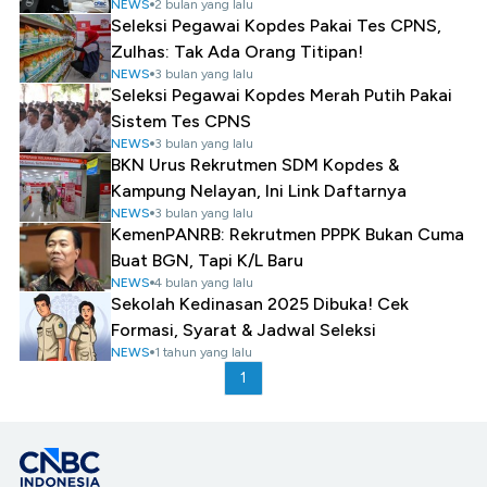
NEWS
2 bulan yang lalu
Seleksi Pegawai Kopdes Pakai Tes CPNS,
Zulhas: Tak Ada Orang Titipan!
NEWS
3 bulan yang lalu
Seleksi Pegawai Kopdes Merah Putih Pakai
Sistem Tes CPNS
NEWS
3 bulan yang lalu
BKN Urus Rekrutmen SDM Kopdes &
Kampung Nelayan, Ini Link Daftarnya
NEWS
3 bulan yang lalu
KemenPANRB: Rekrutmen PPPK Bukan Cuma
Buat BGN, Tapi K/L Baru
NEWS
4 bulan yang lalu
Sekolah Kedinasan 2025 Dibuka! Cek
Formasi, Syarat & Jadwal Seleksi
NEWS
1 tahun yang lalu
1