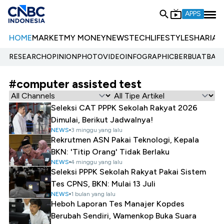
APPS
HOME
MARKET
MY MONEY
NEWS
TECH
LIFESTYLE
SHARIA
E
RESEARCH
OPINION
PHOTO
VIDEO
INFOGRAPHIC
BERBUATBAIK.
#computer assisted test
Seleksi CAT PPPK Sekolah Rakyat 2026
Dimulai, Berikut Jadwalnya!
NEWS
3 minggu yang lalu
Rekrutmen ASN Pakai Teknologi, Kepala
BKN: 'Titip Orang' Tidak Berlaku
NEWS
4 minggu yang lalu
Seleksi PPPK Sekolah Rakyat Pakai Sistem
Tes CPNS, BKN: Mulai 13 Juli
NEWS
1 bulan yang lalu
Heboh Laporan Tes Manajer Kopdes
Berubah Sendiri, Wamenkop Buka Suara