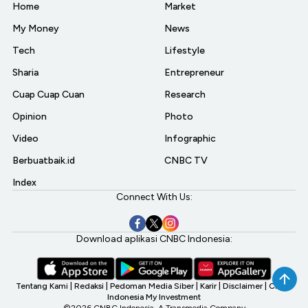
Home
Market
My Money
News
Tech
Lifestyle
Sharia
Entrepreneur
Cuap Cuap Cuan
Research
Opinion
Photo
Video
Infographic
Berbuatbaik.id
CNBC TV
Index
Connect With Us:
Download aplikasi CNBC Indonesia:
Tentang Kami
|
Redaksi
|
Pedoman Media Siber
|
Karir
|
Disclaimer
|
CNBC
Indonesia My Investment