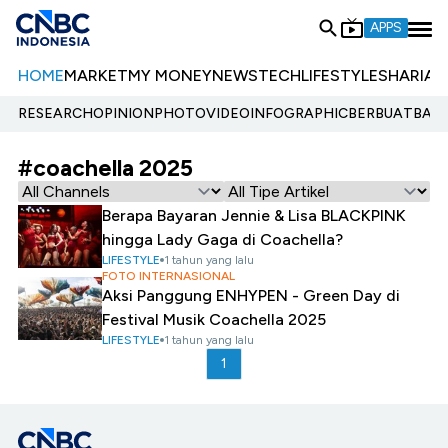
APPS
HOME
MARKET
MY MONEY
NEWS
TECH
LIFESTYLE
SHARIA
E
RESEARCH
OPINION
PHOTO
VIDEO
INFOGRAPHIC
BERBUATBAIK.
#coachella 2025
Berapa Bayaran Jennie & Lisa BLACKPINK
hingga Lady Gaga di Coachella?
LIFESTYLE
1 tahun yang lalu
FOTO INTERNASIONAL
Aksi Panggung ENHYPEN - Green Day di
Festival Musik Coachella 2025
LIFESTYLE
1 tahun yang lalu
1