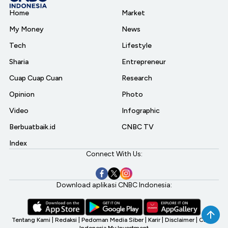
Home
Market
My Money
News
Tech
Lifestyle
Sharia
Entrepreneur
Cuap Cuap Cuan
Research
Opinion
Photo
Video
Infographic
Berbuatbaik.id
CNBC TV
Index
Connect With Us:
Download aplikasi CNBC Indonesia:
Tentang Kami
|
Redaksi
|
Pedoman Media Siber
|
Karir
|
Disclaimer
|
CNBC