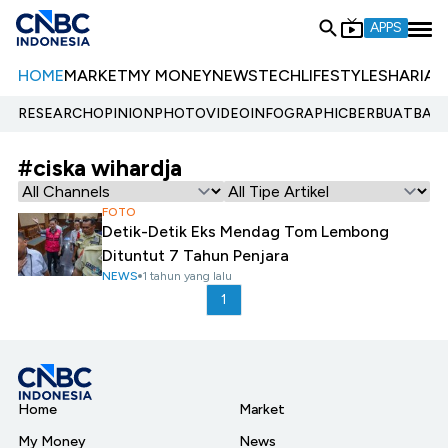
APPS
HOME
MARKET
MY MONEY
NEWS
TECH
LIFESTYLE
SHARIA
E
RESEARCH
OPINION
PHOTO
VIDEO
INFOGRAPHIC
BERBUATBAIK.
#ciska wihardja
FOTO
Detik-Detik Eks Mendag Tom Lembong
Dituntut 7 Tahun Penjara
NEWS
1 tahun yang lalu
1
Home
Market
My Money
News