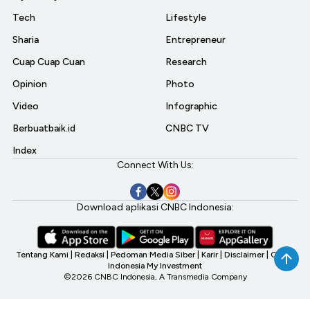
Tech
Lifestyle
Sharia
Entrepreneur
Cuap Cuap Cuan
Research
Opinion
Photo
Video
Infographic
Berbuatbaik.id
CNBC TV
Index
Connect With Us:
Download aplikasi CNBC Indonesia:
Tentang Kami
|
Redaksi
|
Pedoman Media Siber
|
Karir
|
Disclaimer
|
CNBC
Indonesia My Investment
©2026 CNBC Indonesia, A Transmedia Company