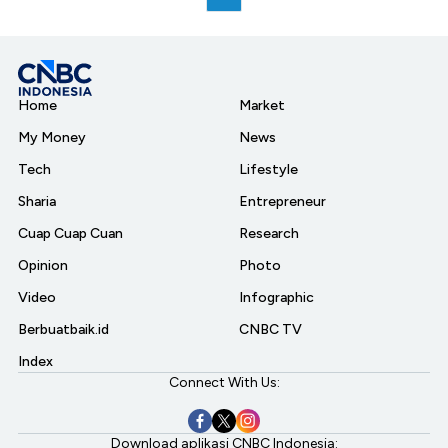
Home
Market
My Money
News
Tech
Lifestyle
Sharia
Entrepreneur
Cuap Cuap Cuan
Research
Opinion
Photo
Video
Infographic
Berbuatbaik.id
CNBC TV
Index
Connect With Us:
Download aplikasi CNBC Indonesia: