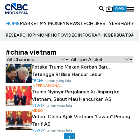
APPS
HOME
MARKET
MY MONEY
NEWS
TECH
LIFESTYLE
SHARIA
E
RESEARCH
OPINION
PHOTO
VIDEO
INFOGRAPHIC
BERBUATBAIK.
#china vietnam
Petaka Trump Makan Korban Baru,
Tetangga RI Bisa Hancur Lebur
TECH
1 tahun yang lalu
INTERNASIONAL
Trump Nyinyir Perjalanan Xi Jinping ke
Vietnam, Sebut Mau Hancurkan AS
NEWS
1 tahun yang lalu
VIDEO
Video: China Ajak Vietnam "Lawan" Perang
Tarif AS
NEWS
1 tahun yang lalu
1