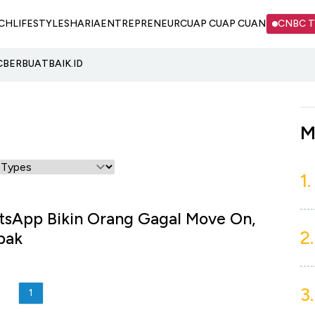
CH
LIFESTYLE
SHARIA
ENTREPRENEUR
CUAP CUAP CUAN
CNBC 
C
BERBUATBAIK.ID
M
1.
tsApp Bikin Orang Gagal Move On,
2.
ebak
3.
1