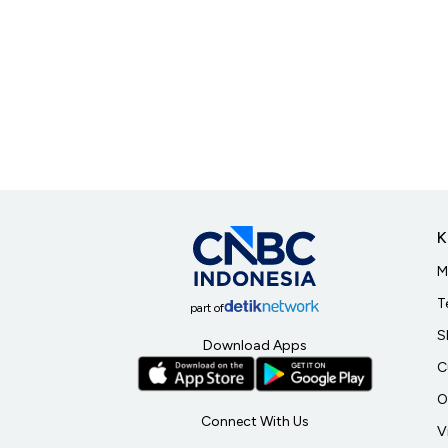
K
M
T
part of
S
Download Apps
C
O
Connect With Us
V