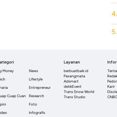
4.
5.
ategori
Layanan
Info
y Money
News
berbuatbaik.id
Tent
Pasangmata
Redak
ech
Lifestyle
Adsmart
Pedom
detikEvent
Karir
haria
Entrepreneur
Trans Snow World
Discl
uap Cuap Cuan
Research
Trans Studio
CNBC 
pini
Foto
ideo
Infografis