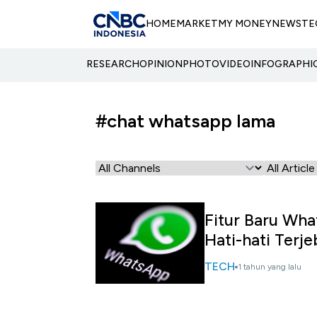
HOME
MARKET
MY MONEY
NEWS
TE
RESEARCH
OPINION
PHOTO
VIDEO
INFOGRAPHI
#chat whatsapp lama
Fitur Baru Wha
Hati-hati Terj
TECH
1 tahun yang lalu