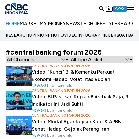
APPS
HOME
MARKET
MY MONEY
NEWS
TECH
LIFESTYLE
SHARIA
E
RESEARCH
OPINION
PHOTO
VIDEO
INFOGRAPHIC
BERBUATBAIK.
#central banking forum 2026
CENTRAL BANKING FORUM 2026
Video: "Kunci" BI & Kemenku Perkuat
Ekonomi Hadapi Volatilitas Rupiah
NEWS
3 bulan yang lalu
CENTRAL BANKING FORUM 2026
Video: BI Pastikan Rupiah Baik-baik Saja, 3
Indikator Ini Jadi Bukti
NEWS
3 bulan yang lalu
CENTRAL BANKING FORUM 2026
Video: Modal Agar Rupiah Kuat & APBN
Sehat Hadapi Gejolak Perang Iran
NEWS
3 bulan yang lalu