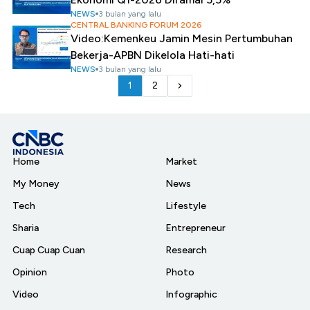
NEWS
3 bulan yang lalu
CENTRAL BANKING FORUM 2026
Video:Kemenkeu Jamin Mesin Pertumbuhan
Bekerja-APBN Dikelola Hati-hati
NEWS
3 bulan yang lalu
1
2
Home
Market
My Money
News
Tech
Lifestyle
Sharia
Entrepreneur
Cuap Cuap Cuan
Research
Opinion
Photo
Video
Infographic