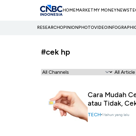
HOME
MARKET
MY MONEY
NEWS
TE
RESEARCH
OPINION
PHOTO
VIDEO
INFOGRAPHI
#cek hp
Cara Mudah Ce
atau Tidak, Ce
TECH
1 tahun yang lalu