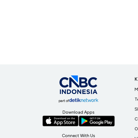
K
M
T
part of
S
Download Apps
C
O
Connect With Us