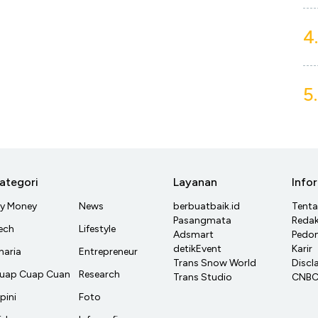
4.
5.
ategori
Layanan
Info
y Money
News
berbuatbaik.id
Tent
Pasangmata
Redak
ech
Lifestyle
Adsmart
Pedom
detikEvent
Karir
haria
Entrepreneur
Trans Snow World
Discl
uap Cuap Cuan
Research
Trans Studio
CNBC 
pini
Foto