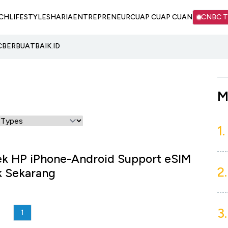
CH
LIFESTYLE
SHARIA
ENTREPRENEUR
CUAP CUAP CUAN
CNBC 
C
BERBUATBAIK.ID
M
1.
k HP iPhone-Android Support eSIM
2.
k Sekarang
3.
1