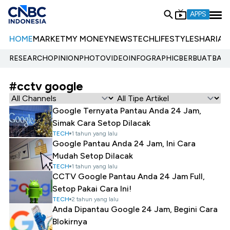
APPS
HOME
MARKET
MY MONEY
NEWS
TECH
LIFESTYLE
SHARIA
E
RESEARCH
OPINION
PHOTO
VIDEO
INFOGRAPHIC
BERBUATBAIK.
#cctv google
Google Ternyata Pantau Anda 24 Jam,
Simak Cara Setop Dilacak
TECH
1 tahun yang lalu
Google Pantau Anda 24 Jam, Ini Cara
Mudah Setop Dilacak
TECH
1 tahun yang lalu
CCTV Google Pantau Anda 24 Jam Full,
Setop Pakai Cara Ini!
TECH
2 tahun yang lalu
Anda Dipantau Google 24 Jam, Begini Cara
Blokirnya