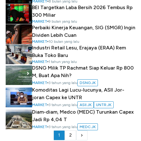
MARKET
8 bulan yang lalu
BEI Targetkan Laba Bersih 2026 Tembus Rp
300 Miliar
MARKET
9 bulan yang lalu
Perbaiki Kinerja Keuangan, SIG (SMGR) Ingin
Dividen Lebih Cuan
MARKET
10 bulan yang lalu
Industri Retail Lesu, Erajaya (ERAA) Rem
Buka Toko Baru
MARKET
1 tahun yang lalu
DSNG Milik TP Rachmat Siap Keluar Rp 800
M, Buat Apa Nih?
MARKET
3 tahun yang lalu
DSNG.JK
Komoditas Lagi Lucu-lucunya, ASII Jor-
joran Capex ke UNTR
MARKET
3 tahun yang lalu
ASII.JK
UNTR.JK
Diam-diam, Medco (MEDC) Turunkan Capex
Jadi Rp 4,04 T
MARKET
3 tahun yang lalu
MEDC.JK
1
2