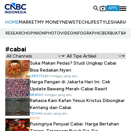
APPS
HOME
MARKET
MY MONEY
NEWS
TECH
LIFESTYLE
SHARIA
E
RESEARCH
OPINION
PHOTO
VIDEO
INFOGRAPHIC
BERBUATBAIK.
#cabai
Suka Makan Pedas? Studi Ungkap Cabai
Bisa Redakan Nyeri
LIFESTYLE
1 minggu yang lalu
Harga Pangan di Jakarta Hari Ini: Cek
Update Bawang Merah-Cabai Rawit
NEWS
2 minggu yang lalu
Rahasia Kain Kafan Yesus Kristus Dibongkar
Kentang dan Cabai
TECH
4 bulan yang lalu
FOTO
Pusingnya Penjual Cabai: Harga Bertahan
Tinggi, Terancam Busuk Sia-Sia