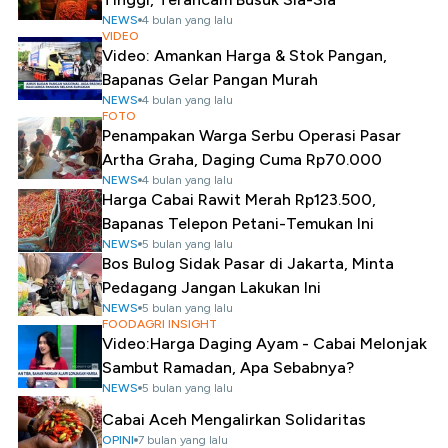
NEWS
4 bulan yang lalu
VIDEO
Video: Amankan Harga & Stok Pangan,
Bapanas Gelar Pangan Murah
NEWS
4 bulan yang lalu
FOTO
Penampakan Warga Serbu Operasi Pasar
Artha Graha, Daging Cuma Rp70.000
NEWS
4 bulan yang lalu
Harga Cabai Rawit Merah Rp123.500,
Bapanas Telepon Petani-Temukan Ini
NEWS
5 bulan yang lalu
Bos Bulog Sidak Pasar di Jakarta, Minta
Pedagang Jangan Lakukan Ini
NEWS
5 bulan yang lalu
FOODAGRI INSIGHT
Video:Harga Daging Ayam - Cabai Melonjak
Sambut Ramadan, Apa Sebabnya?
NEWS
5 bulan yang lalu
Cabai Aceh Mengalirkan Solidaritas
OPINI
7 bulan yang lalu