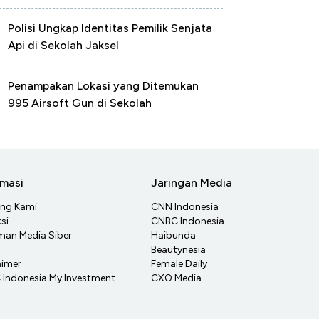
Polisi Ungkap Identitas Pemilik Senjata
Api di Sekolah Jaksel
Penampakan Lokasi yang Ditemukan
995 Airsoft Gun di Sekolah
rmasi
Jaringan Media
ang Kami
CNN Indonesia
si
CNBC Indonesia
an Media Siber
Haibunda
Beautynesia
aimer
Female Daily
Indonesia My Investment
CXO Media