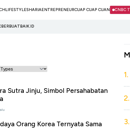
CH
LIFESTYLE
SHARIA
ENTREPRENEUR
CUAP CUAP CUAN
CNBC 
C
BERBUATBAIK.ID
M
1.
a Sutra Jinju, Simbol Persahabatan
2.
a
lalu
3.
udaya Orang Korea Ternyata Sama