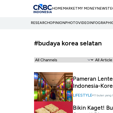
HOME
MARKET
MY MONEY
NEWS
TE
RESEARCH
OPINION
PHOTO
VIDEO
INFOGRAPHI
#budaya korea selatan
Pameran Lenter
Indonesia-Kore
LIFESTYLE
11 bulan yang 
Bikin Kaget! B