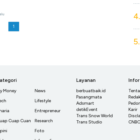
4.
alu
1
5.
ategori
Layanan
Info
y Money
News
berbuatbaik.id
Tent
Pasangmata
Redak
ech
Lifestyle
Adsmart
Pedom
detikEvent
Karir
haria
Entrepreneur
Trans Snow World
Discl
uap Cuap Cuan
Research
Trans Studio
CNBC 
pini
Foto