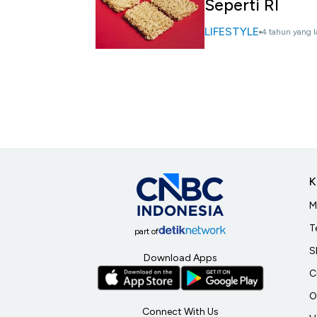
Seperti RI
LIFESTYLE
4 tahun yang l
K
M
T
part of
S
Download Apps
C
O
Connect With Us