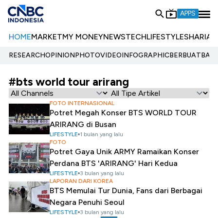
APPS
HOME
MARKET
MY MONEY
NEWS
TECH
LIFESTYLE
SHARIA
E
RESEARCH
OPINION
PHOTO
VIDEO
INFOGRAPHIC
BERBUATBAIK.
#bts world tour arirang
FOTO INTERNASIONAL
Potret Megah Konser BTS WORLD TOUR
ARIRANG di Busan
LIFESTYLE
1 bulan yang lalu
FOTO
Potret Gaya Unik ARMY Ramaikan Konser
Perdana BTS 'ARIRANG' Hari Kedua
LIFESTYLE
3 bulan yang lalu
LAPORAN DARI KOREA
BTS Memulai Tur Dunia, Fans dari Berbagai
Negara Penuhi Seoul
LIFESTYLE
3 bulan yang lalu