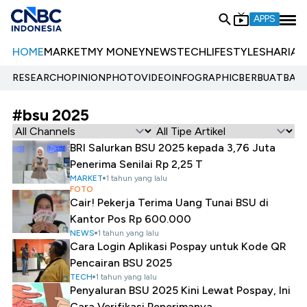
APPS
HOME
MARKET
MY MONEY
NEWS
TECH
LIFESTYLE
SHARIA
E
RESEARCH
OPINION
PHOTO
VIDEO
INFOGRAPHIC
BERBUATBAIK.
#bsu 2025
BRI Salurkan BSU 2025 kepada 3,76 Juta
Penerima Senilai Rp 2,25 T
MARKET
1 tahun yang lalu
FOTO
Cair! Pekerja Terima Uang Tunai BSU di
Kantor Pos Rp 600.000
NEWS
1 tahun yang lalu
Cara Login Aplikasi Pospay untuk Kode QR
Pencairan BSU 2025
TECH
1 tahun yang lalu
Penyaluran BSU 2025 Kini Lewat Pospay, Ini
Cara Verifikasi Penerimanya