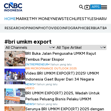
APPS
HOME
MARKET
MY MONEY
NEWS
TECH
LIFESTYLE
SHARIA
E
RESEARCH
OPINION
PHOTO
VIDEO
INFOGRAPHIC
BERBUATBAIK.
#bri umkm export
BRI Buka Jalan Pengusaha UMKM Rajut
Tembus Pasar Ekspor
ENTREPRENEUR
1 tahun yang lalu
BRI MICROFINANCE OUTLOOK 2025
Video:BRI UMKM EXPO(RT) 2025! UMKM
Indonesia Gaet Buyer Dari 34 Negara
NEWS
1 tahun yang lalu
VIDEO
BRI UMKM EXPO(RT) 2025, Wadah Untuk
Perluas Peluang Bisnis Pelaku UMKM
NEWS
1 tahun yang lalu
Serunya BRI UMKM EXPO(RT) 2025 dengan