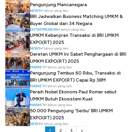
Pengunjung Mancanegara
NEWS
1 tahun yang lalu
BRI Jadwalkan Business Matching UMKM &
Buyer Global dari 34 Negara
ENTREPRENEUR
1 tahun yang lalu
UMKM Kebanjiran Transaksi di BRI UMKM
EXPO(RT) 2025
NEWS
1 tahun yang lalu
Deretan UMKM Ini Sabet Penghargaan di BRI
UMKM EXPO(RT) 2025
MARKET
1 tahun yang lalu
Pengunjung Tembus 60 Ribu, Transaksi di
BRI UMKM EXPO(RT) Capai Rp 38M
MARKET
1 tahun yang lalu
Peraih Nobel Ekonomi Paul Romer sebut
UMKM Butuh Ekosistem Kuat
MARKET
1 tahun yang lalu
50.000 Pengunjung 'Serbu' BRI UMKM
EXPO(RT) 2025
NEWS
1 tahun yang lalu
1
2
3