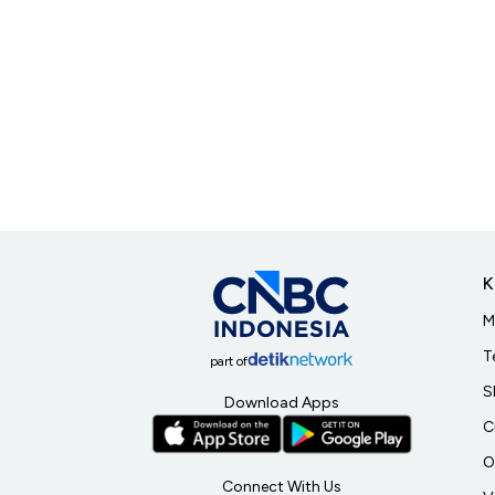
K
M
T
part of
S
Download Apps
C
O
Connect With Us