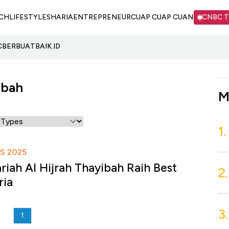
CH
LIFESTYLE
SHARIA
ENTREPRENEUR
CUAP CUAP CUAN
CNBC 
C
BERBUATBAIK.ID
ibah
M
1.
S 2025
riah Al Hijrah Thayibah Raih Best
2.
ria
3.
1