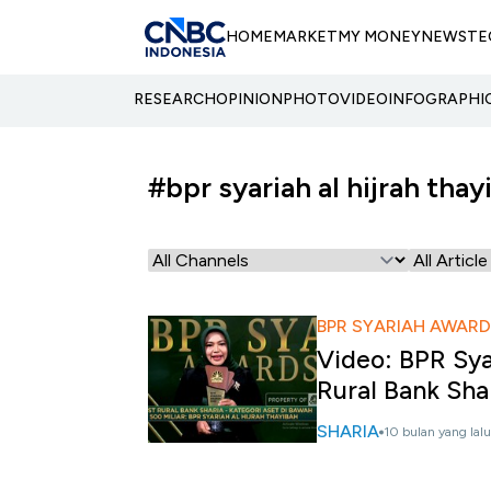
HOME
MARKET
MY MONEY
NEWS
TE
RESEARCH
OPINION
PHOTO
VIDEO
INFOGRAPHI
#bpr syariah al hijrah thay
BPR SYARIAH AWARD
Video: BPR Sya
Rural Bank Sha
SHARIA
10 bulan yang lalu