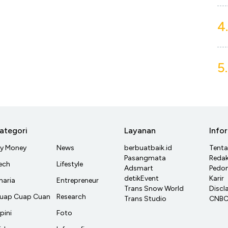
4.
5.
ategori
Layanan
Info
y Money
News
berbuatbaik.id
Tent
Pasangmata
Redak
ech
Lifestyle
Adsmart
Pedom
detikEvent
Karir
haria
Entrepreneur
Trans Snow World
Discl
uap Cuap Cuan
Research
Trans Studio
CNBC 
pini
Foto