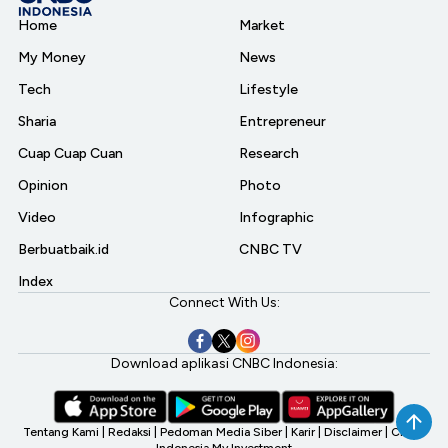
Home
Market
My Money
News
Tech
Lifestyle
Sharia
Entrepreneur
Cuap Cuap Cuan
Research
Opinion
Photo
Video
Infographic
Berbuatbaik.id
CNBC TV
Index
Connect With Us:
Download aplikasi CNBC Indonesia:
Tentang Kami
|
Redaksi
|
Pedoman Media Siber
|
Karir
|
Disclaimer
|
CNBC