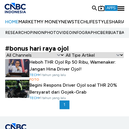
APPS
HOME
MARKET
MY MONEY
NEWS
TECH
LIFESTYLE
SHARIA
E
RESEARCH
OPINION
PHOTO
VIDEO
INFOGRAPHIC
BERBUATBAIK.
#bonus hari raya ojol
Heboh THR Ojol Rp 50 Ribu, Wamenaker:
Jangan Hina Driver Ojol!
TECH
1 tahun yang lalu
FOTO
Begini Respons Driver Ojol soal THR 20%
Bersyarat dari Gojek-Grab
TECH
1 tahun yang lalu
1