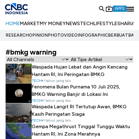
APPS
HOME
MARKET
MY MONEY
NEWS
TECH
LIFESTYLE
SHARIA
E
RESEARCH
OPINION
PHOTO
VIDEO
INFOGRAPHIC
BERBUATBAIK.
#bmkg warning
Waspada Hujan Lebat dan Angin Kencang
Hantam RI, Ini Peringatan BMKG
TECH
1 tahun yang lalu
Fenomena Bulan Purnama 10 Juli 2025,
BMKG Warning Banjir di Lokasi Ini
TECH
1 tahun yang lalu
Waspada Langit RI Tertutup Awan, BMKG
Kasih Peringatan Siaga
TECH
1 tahun yang lalu
Gempa Megathrust Tinggal Tunggu Waktu
Hantam RI, Ini Zona Merahnya