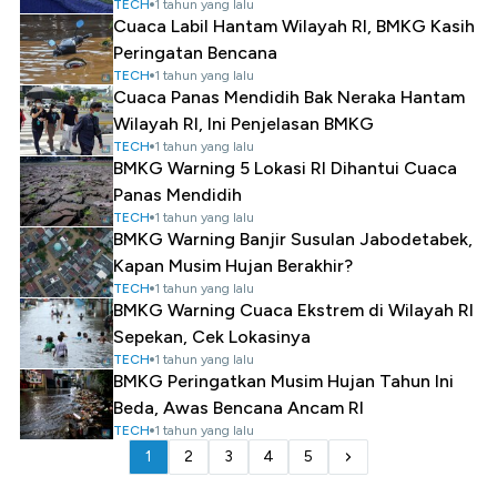
TECH
1 tahun yang lalu
Cuaca Labil Hantam Wilayah RI, BMKG Kasih
Peringatan Bencana
TECH
1 tahun yang lalu
Cuaca Panas Mendidih Bak Neraka Hantam
Wilayah RI, Ini Penjelasan BMKG
TECH
1 tahun yang lalu
BMKG Warning 5 Lokasi RI Dihantui Cuaca
Panas Mendidih
TECH
1 tahun yang lalu
BMKG Warning Banjir Susulan Jabodetabek,
Kapan Musim Hujan Berakhir?
TECH
1 tahun yang lalu
BMKG Warning Cuaca Ekstrem di Wilayah RI
Sepekan, Cek Lokasinya
TECH
1 tahun yang lalu
BMKG Peringatkan Musim Hujan Tahun Ini
Beda, Awas Bencana Ancam RI
TECH
1 tahun yang lalu
1
2
3
4
5