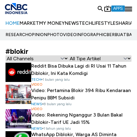
APPS
HOME
MARKET
MY MONEY
NEWS
TECH
LIFESTYLE
SHARIA
E
RESEARCH
OPINION
PHOTO
VIDEO
INFOGRAPHIC
BERBUATBAIK.
#blokir
Reddit Bisa Dibuka Lagi di RI Usai 11 Tahun
Diblokir, Ini Kata Komdigi
TECH
1 bulan yang lalu
VIDEO
Video: Pertamina Blokir 394 Ribu Kendaraan
Penipu BBM Subsidi
NEWS
8 bulan yang lalu
VIDEO
Video: Rekening Nganggur 3 Bulan Bakal
Diblokir-Tarif UE Jadi 15%
NEWS
1 tahun yang lalu
WhatsApp Diblokir, Warga AS Diminta