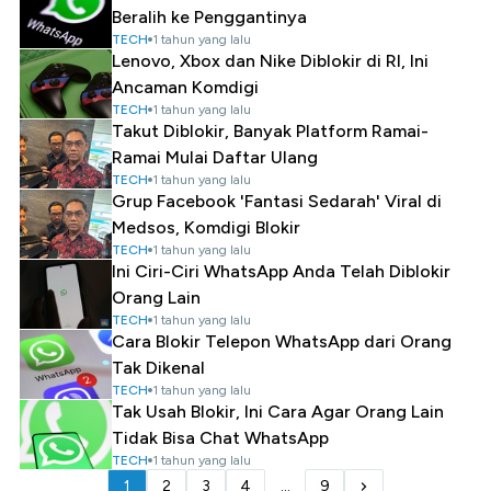
Beralih ke Penggantinya
TECH
1 tahun yang lalu
Lenovo, Xbox dan Nike Diblokir di RI, Ini
Ancaman Komdigi
TECH
1 tahun yang lalu
Takut Diblokir, Banyak Platform Ramai-
Ramai Mulai Daftar Ulang
TECH
1 tahun yang lalu
Grup Facebook 'Fantasi Sedarah' Viral di
Medsos, Komdigi Blokir
TECH
1 tahun yang lalu
Ini Ciri-Ciri WhatsApp Anda Telah Diblokir
Orang Lain
TECH
1 tahun yang lalu
Cara Blokir Telepon WhatsApp dari Orang
Tak Dikenal
TECH
1 tahun yang lalu
Tak Usah Blokir, Ini Cara Agar Orang Lain
Tidak Bisa Chat WhatsApp
TECH
1 tahun yang lalu
1
2
3
4
...
9