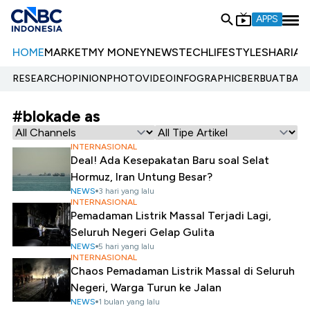
APPS
HOME
MARKET
MY MONEY
NEWS
TECH
LIFESTYLE
SHARIA
E
RESEARCH
OPINION
PHOTO
VIDEO
INFOGRAPHIC
BERBUATBAIK.
#blokade as
INTERNASIONAL
Deal! Ada Kesepakatan Baru soal Selat
Hormuz, Iran Untung Besar?
NEWS
3 hari yang lalu
INTERNASIONAL
Pemadaman Listrik Massal Terjadi Lagi,
Seluruh Negeri Gelap Gulita
NEWS
5 hari yang lalu
INTERNASIONAL
Chaos Pemadaman Listrik Massal di Seluruh
Negeri, Warga Turun ke Jalan
NEWS
1 bulan yang lalu