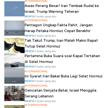
INTERNASIONAL
Awas Perang Besar! Iran Tembak Rudal ke
Israel, Trump Warning Teheran
NEWS
2 bulan yang lalu
INTERNASIONAL
Pentagon Ungkap Fakta Pahit, Jangan
Harap Petaka Hormuz Cepat Berakhir
NEWS
3 bulan yang lalu
Tak Takut Trump, Iran Malah Makin Rapat
Tutup Selat Hormuz
NEWS
3 bulan yang lalu
Pertamina Buka Suara soal Kapal Tertahan
di Selat Hormuz
NEWS
3 bulan yang lalu
INTERNASIONAL
Ini Syarat Iran Bakal Buka Lagi Selat Hormuz
NEWS
3 bulan yang lalu
INTERNASIONAL
Gencatan Senjata Batal, Israel Menggila
Serang Lebanon
NEWS
3 bulan yang lalu
INTERNASIONAL