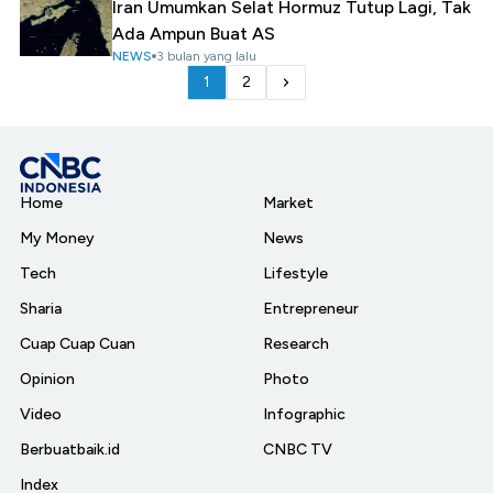
Iran Umumkan Selat Hormuz Tutup Lagi, Tak
Ada Ampun Buat AS
NEWS
3 bulan yang lalu
1
2
Home
Market
My Money
News
Tech
Lifestyle
Sharia
Entrepreneur
Cuap Cuap Cuan
Research
Opinion
Photo
Video
Infographic
Berbuatbaik.id
CNBC TV
Index