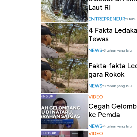
Laut RI
ENTREPRENEUR
1 tahu
4 Fakta Ledaka
Tewas
NEWS
3 tahun yang lalu
Fakta-fakta Led
gara Rokok
NEWS
3 tahun yang lalu
VIDEO
Cegah Gelomban
ke Pemda
NEWS
4 tahun yang lalu
VIDEO