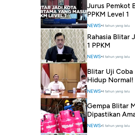
Jurus Pemkot B
PPKM Level 1
NEWS
4 tahun yang lalu
Rahasia Blitar
1 PPKM
NEWS
4 tahun yang lalu
Blitar Uji Cob
Hidup Normal!
NEWS
4 tahun yang lalu
Gempa Blitar M 
Dipastikan Am
NEWS
5 tahun yang lalu