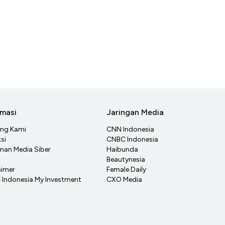
rmasi
Jaringan Media
ang Kami
CNN Indonesia
si
CNBC Indonesia
an Media Siber
Haibunda
Beautynesia
aimer
Female Daily
Indonesia My Investment
CXO Media