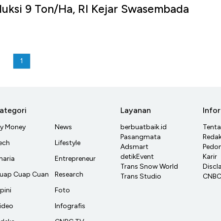
uksi 9 Ton/Ha, RI Kejar Swasembada
1
ategori
Layanan
Info
y Money
News
berbuatbaik.id
Tent
Pasangmata
Redak
ech
Lifestyle
Adsmart
Pedom
detikEvent
Karir
haria
Entrepreneur
Trans Snow World
Discl
uap Cuap Cuan
Research
Trans Studio
CNBC 
pini
Foto
ideo
Infografis