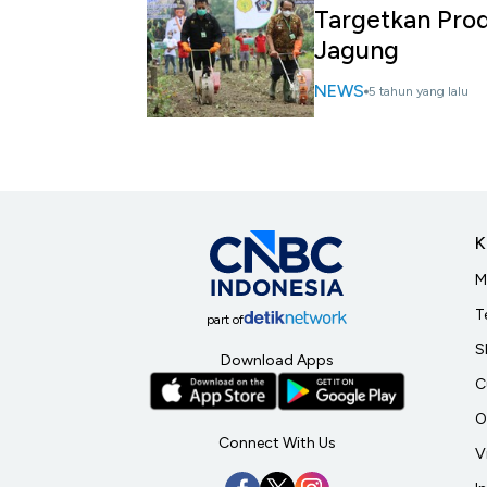
Targetkan Prod
Jagung
NEWS
5 tahun yang lalu
K
M
T
part of
S
Download Apps
C
O
Connect With Us
V