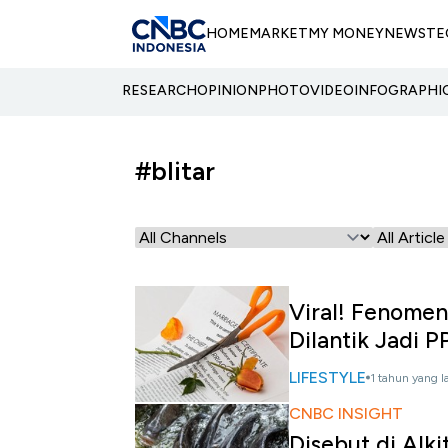
HOME
MARKET
MY MONEY
NEWS
TE
RESEARCH
OPINION
PHOTO
VIDEO
INFOGRAPHI
#blitar
Viral! Fenomen
Dilantik Jadi 
LIFESTYLE
1 tahun yang l
CNBC INSIGHT
Disebut di Alki