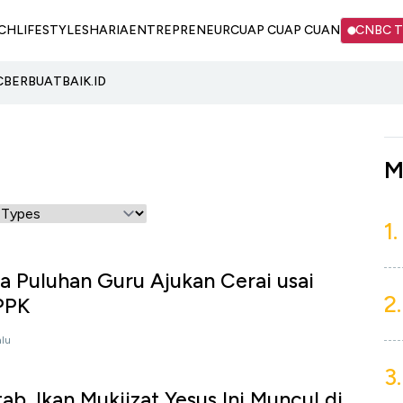
CH
LIFESTYLE
SHARIA
ENTREPRENEUR
CUAP CUAP CUAN
CNBC 
C
BERBUATBAIK.ID
M
1.
a Puluhan Guru Ajukan Cerai usai
2.
PPPK
alu
3.
tab, Ikan Mukjizat Yesus Ini Muncul di