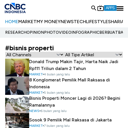
APPS
HOME
MARKET
MY MONEY
NEWS
TECH
LIFESTYLE
SHARIA
E
RESEARCH
OPINION
PHOTO
VIDEO
INFOGRAPHIC
BERBUATBAIK.
#bisnis properti
Donald Trump Makin Tajir, Harta Naik Jadi
Rp111 Triliun dalam 2 Tahun
MARKET
4 bulan yang lalu
8 Konglomerat Pemilik Mall Raksasa di
Indonesia
MARKET
5 bulan yang lalu
Bisnis Properti Moncer Lagi di 2026? Begini
Ramalannya
NEWS
6 bulan yang lalu
Sosok 9 Pemilik Mal Raksasa di Jakarta
MARKET
7 bulan yang lalu