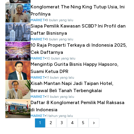
Konglomerat The Ning King Tutup Usia, Ini
Profilnya
MARKET
9 bulan yang lalu
Siapa Pemilik Kawasan SCBD? Ini Profil dan
Daftar Bisnisnya
MARKET
9 bulan yang lalu
10 Raja Properti Terkaya di Indonesia 2025,
Cek Daftarnya
MARKET
10 bulan yang lalu
Mengintip Gurita Bisnis Happy Hapsoro,
Suami Ketua DPR
MARKET
11 bulan yang lalu
Kisah Mantan Napi Jadi Taipan Hotel,
Berawal Beli Tanah Terbengkalai
MARKET
11 bulan yang lalu
Daftar 8 Konglomerat Pemilik Mal Raksasa
di Indonesia
MARKET
1 tahun yang lalu
1
2
3
4
5