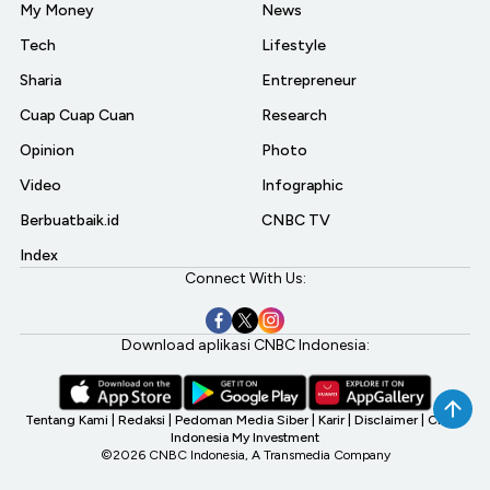
My Money
News
Tech
Lifestyle
Sharia
Entrepreneur
Cuap Cuap Cuan
Research
Opinion
Photo
Video
Infographic
Berbuatbaik.id
CNBC TV
Index
Connect With Us:
Download aplikasi CNBC Indonesia:
Tentang Kami
|
Redaksi
|
Pedoman Media Siber
|
Karir
|
Disclaimer
|
CNBC
Indonesia My Investment
©2026 CNBC Indonesia, A Transmedia Company