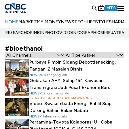
APPS
HOME
MARKET
MY MONEY
NEWS
TECH
LIFESTYLE
SHARIA
E
RESEARCH
OPINION
PHOTO
VIDEO
INFOGRAPHIC
BERBUATBAIK.
#bioethanol
Purbaya Pimpin Sidang Debottlenecking,
Tangani 2 Masalah Bisnis
NEWS
6 bulan yang lalu
Gebrakan AHY: Sulap 154 Kawasan
Transmigrasi Jadi Pusat Ekonomi Baru
NEWS
10 bulan yang lalu
ROAD TO CNBC INDONESIA AWARDS
Video: Swasembada Energi, Bahlil Siap
Dorong Bahan Bakar Nabati
NEWS
1 tahun yang lalu
Pertamina-Toyota Kolaborasi Uji Coba
Bioethanol 100% di GIIAS 2024