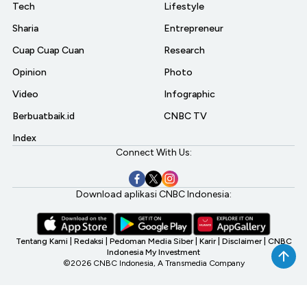
Tech
Lifestyle
Sharia
Entrepreneur
Cuap Cuap Cuan
Research
Opinion
Photo
Video
Infographic
Berbuatbaik.id
CNBC TV
Index
Connect With Us:
Download aplikasi CNBC Indonesia:
Tentang Kami
|
Redaksi
|
Pedoman Media Siber
|
Karir
|
Disclaimer
|
CNBC
Indonesia My Investment
©2026 CNBC Indonesia, A Transmedia Company