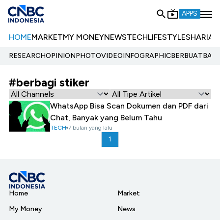
APPS
HOME
MARKET
MY MONEY
NEWS
TECH
LIFESTYLE
SHARIA
E
RESEARCH
OPINION
PHOTO
VIDEO
INFOGRAPHIC
BERBUATBAIK.
#berbagi stiker
WhatsApp Bisa Scan Dokumen dan PDF dari
Chat, Banyak yang Belum Tahu
TECH
7 bulan yang lalu
1
Home
Market
My Money
News