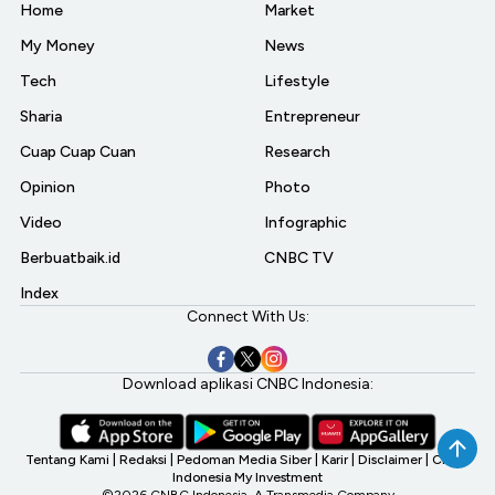
Home
Market
My Money
News
Tech
Lifestyle
Sharia
Entrepreneur
Cuap Cuap Cuan
Research
Opinion
Photo
Video
Infographic
Berbuatbaik.id
CNBC TV
Index
Connect With Us:
Download aplikasi CNBC Indonesia:
Tentang Kami
|
Redaksi
|
Pedoman Media Siber
|
Karir
|
Disclaimer
|
CNBC
Indonesia My Investment