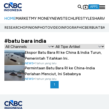
APPS
HOME
MARKET
MY MONEY
NEWS
TECH
LIFESTYLE
SHARIA
E
RESEARCH
OPINION
PHOTO
VIDEO
INFOGRAPHIC
BERBUATBAIK.
#batu bara india
Ekspor Batu Bara RI ke China & India Turun,
Pemerintah Titahkan Ini..
NEWS
1 tahun yang lalu
Permintaan Batu Bara RI ke China-India
Perlahan Menciut, Ini Sebabnya
NEWS
1 tahun yang lalu
1